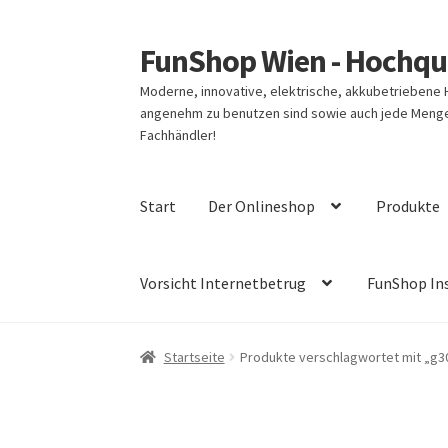
FunShop Wien - Hochqua
Zur
Zum
Navigation
Inhalt
Moderne, innovative, elektrische, akkubetriebene
springen
springen
angenehm zu benutzen sind sowie auch jede Menge 
Fachhändler!
Start
Der Onlineshop
Produkte
Vorsicht Internetbetrug
FunShop In
Startseite
Produkte verschlagwortet mit „g3