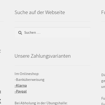
Suche auf der Webseite
F
Suchen
nach:
r
Unsere Zahlungsvarianten
Im Onlineshop:
Di
-Banküberweisung
ge
-Klarna
un
-Paypal
d
z
F
Bei Abholung in der Übungshalle:
F