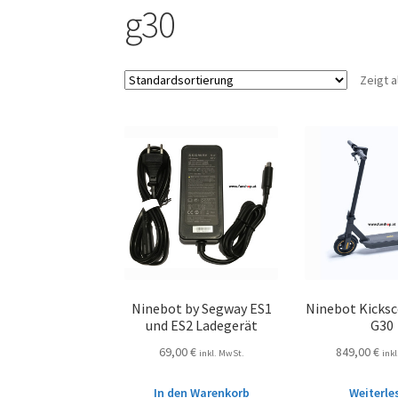
g30
Zeigt a
Ninebot by Segway ES1
Ninebot Kicks
und ES2 Ladegerät
G30
69,00
€
849,00
€
inkl. MwSt.
ink
In den Warenkorb
Weiterle