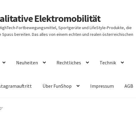
litative Elektromobilität
 HighTech-Fortbewegungsmittel, Sportgeräte und LifeStyle-Produkte, die
Spass bereiten. Das alles von einem echten und realen österreichischen
Neuheiten
Rechtliches
Technik
stagramauftritt
Über FunShop
Impressum
AGB
0“