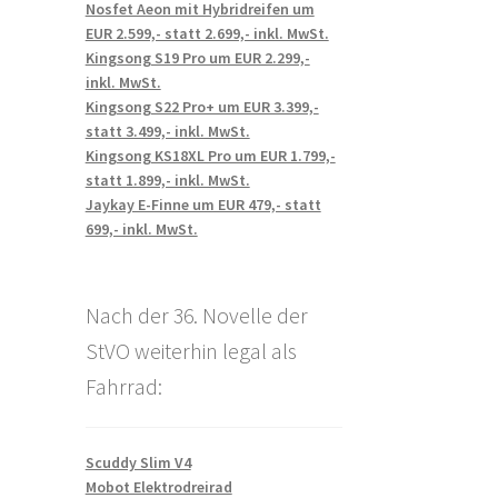
Nosfet Aeon mit Hybridreifen um
EUR 2.599,- statt 2.699,- inkl. MwSt.
Kingsong S19 Pro um EUR 2.299,-
inkl. MwSt.
Kingsong S22 Pro+ um EUR 3.399,-
statt 3.499,- inkl. MwSt.
Kingsong KS18XL Pro um EUR 1.799,-
statt 1.899,- inkl. MwSt.
Jaykay E-Finne um EUR 479,- statt
699,- inkl. MwSt.
Nach der 36. Novelle der
StVO weiterhin legal als
Fahrrad:
Scuddy Slim V4
Mobot Elektrodreirad