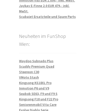
Inmotion V8S EUR 1.099,- inkl. MwSt.
Jaykay E-Finne 2.0 EUR 479,- inkl.
MwSt.
Scubajet Ersatzteile und Spare Parts
Neuheiten im FunShop
Wien:
Waydoo Subnado Plus
Scuddy Premium Quad
Steereon C30
VMoto Stash
Kingsong KS18XL Pro
Inmotion P6 und V9
Seabob SE63, F9 und F9 S
Kingsong F18 und F22 Pro
Seniorenmobil Vita Care
Evolve Diablo Serie