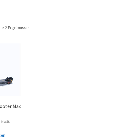
lle 2 Ergebnisse
cooter Max
l. MwSt.
sen