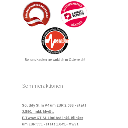
Bei uns kaufen sie wirklich in Österreich!
Sommeraktionen
Scuddy Slim V4 um EUR 2.099,- statt
2.590,- inkl. MwSt.
E-Twow GT SL Limited inkl. Blinker
um EUR 999,- statt 1.049,- MwSt.