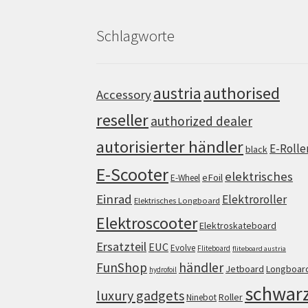
Schlagworte
authorised
austria
Accessory
reseller
authorized dealer
autorisierter händler
E-Rolle
black
E-Scooter
elektrisches
eFoil
E-Wheel
Einrad
Elektroroller
Elektrisches Longboard
Elektroscooter
Elektroskateboard
Ersatzteil
EUC
Evolve
Fliteboard
fliteboard austria
FunShop
händler
Jetboard
Longboar
hydrofoil
schwar
luxury gadgets
Roller
Ninebot