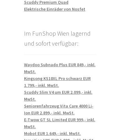
Scuddy Premium Quad
Elektrische Einräder von Nosfet
Im FunShop Wien lagernd
und sofort verfügbar:
Waydoo Subnado Plus EUR 849,- inkl.
MwSt.
Kingsong KS18XL Pro schwarz EUR
1.799,- inkl. MwSt.
Scuddy Slim V4 um EUR 2.099,- inkl.
MwSt.
Seniorenfahrzeug Vita Care 4000 Li-
Ion EUR 2.899,- inkl. MwSt.
E-Twow GT SL Limited EUR 999,- inkl.
MwSt.
Mobot EUR 1.649,- inkl. MwSt.