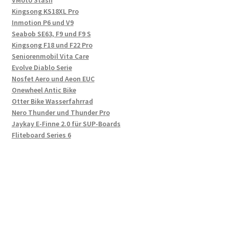
VMoto Stash
Kingsong KS18XL Pro
Inmotion P6 und V9
Seabob SE63, F9 und F9 S
Kingsong F18 und F22 Pro
Seniorenmobil Vita Care
Evolve Diablo Serie
Nosfet Aero und Aeon EUC
Onewheel Antic Bike
Otter Bike Wasserfahrrad
Nero Thunder und Thunder Pro
Jaykay E-Finne 2.0 für SUP-Boards
Fliteboard Series 6