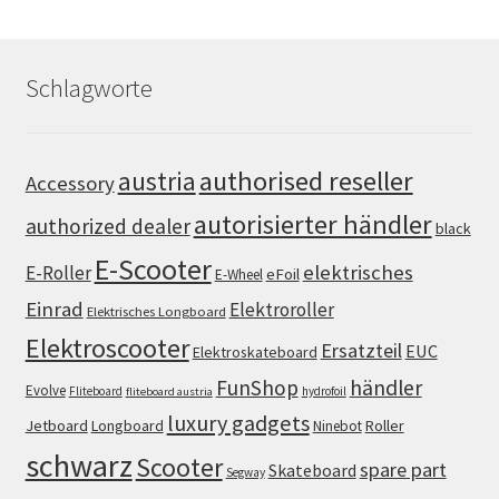
Schlagworte
authorised reseller
austria
Accessory
autorisierter händler
authorized dealer
black
E-Scooter
elektrisches
E-Roller
eFoil
E-Wheel
Einrad
Elektroroller
Elektrisches Longboard
Elektroscooter
Ersatzteil
EUC
Elektroskateboard
FunShop
händler
Evolve
Fliteboard
hydrofoil
fliteboard austria
luxury gadgets
Jetboard
Longboard
Roller
Ninebot
schwarz
Scooter
spare part
Skateboard
Segway