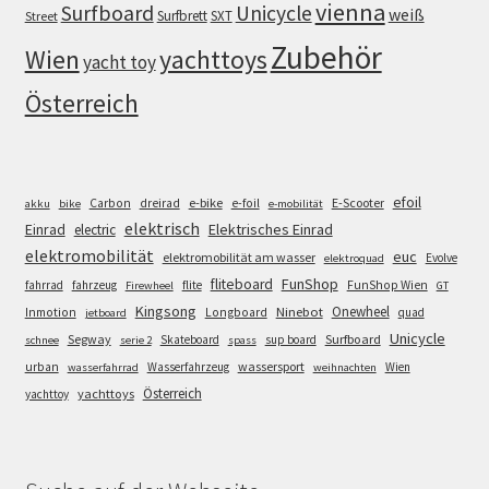
vienna
Surfboard
Unicycle
weiß
Surfbrett
SXT
Street
Zubehör
Wien
yachttoys
yacht toy
Österreich
efoil
e-bike
E-Scooter
Carbon
dreirad
e-foil
akku
bike
e-mobilität
elektrisch
Einrad
Elektrisches Einrad
electric
elektromobilität
euc
elektromobilität am wasser
Evolve
elektroquad
FunShop
fliteboard
fahrrad
fahrzeug
flite
FunShop Wien
Firewheel
GT
Kingsong
Onewheel
Ninebot
Inmotion
Longboard
quad
jetboard
Unicycle
Segway
Surfboard
Skateboard
sup board
schnee
serie 2
spass
wassersport
urban
Wasserfahrzeug
Wien
wasserfahrrad
weihnachten
Österreich
yachttoys
yachttoy