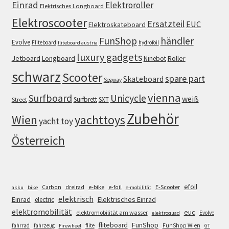
Einrad
Elektroroller
Elektrisches Longboard
Elektroscooter
Ersatzteil
EUC
Elektroskateboard
FunShop
händler
Evolve
Fliteboard
hydrofoil
fliteboard austria
luxury gadgets
Jetboard
Longboard
Roller
Ninebot
schwarz
Scooter
spare part
Skateboard
Segway
vienna
Surfboard
Unicycle
weiß
Surfbrett
SXT
Street
Zubehör
Wien
yachttoys
yacht toy
Österreich
efoil
e-bike
E-Scooter
Carbon
dreirad
e-foil
akku
bike
e-mobilität
elektrisch
Einrad
Elektrisches Einrad
electric
elektromobilität
euc
elektromobilität am wasser
Evolve
elektroquad
FunShop
fliteboard
fahrrad
fahrzeug
flite
FunShop Wien
Firewheel
GT