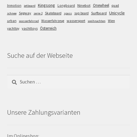
Kingsong
Onewheel
Ninebot
Inmotion
Longboard
quad
jetboard
Unicycle
Segway
Surfboard
Skateboard
sup board
schnee
serie 2
spass
wassersport
urban
Wasserfahrzeug
Wien
wasserfahrrad
weihnachten
Österreich
yachttoys
yachttoy
Suche auf der Webseite
Suchen
nach:
Unsere Zahlungsvarianten
Im Onlineshop: