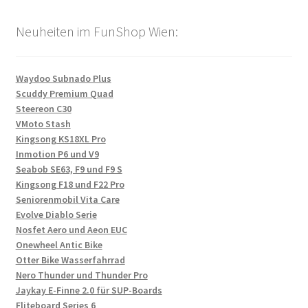
Neuheiten im FunShop Wien:
Waydoo Subnado Plus
Scuddy Premium Quad
Steereon C30
VMoto Stash
Kingsong KS18XL Pro
Inmotion P6 und V9
Seabob SE63, F9 und F9 S
Kingsong F18 und F22 Pro
Seniorenmobil Vita Care
Evolve Diablo Serie
Nosfet Aero und Aeon EUC
Onewheel Antic Bike
Otter Bike Wasserfahrrad
Nero Thunder und Thunder Pro
Jaykay E-Finne 2.0 für SUP-Boards
Fliteboard Series 6