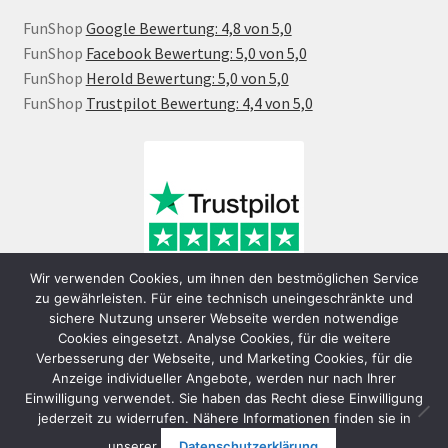
FunShop
Google Bewertung: 4,8 von 5,0
FunShop
Facebook Bewertung: 5,0 von 5,0
FunShop
Herold Bewertung: 5,0 von 5,0
FunShop
Trustpilot Bewertung: 4,4 von 5,0
Wir verwenden Cookies, um ihnen den bestmöglichen Service
zu gewährleisten. Für eine technisch uneingeschränkte und
sichere Nutzung unserer Webseite werden notwendige
Cookies eingesetzt. Analyse Cookies, für die weitere
Verbesserung der Webseite, und Marketing Cookies, für die
Anzeige individueller Angebote, werden nur nach Ihrer
Einwilligung verwendet. Sie haben das Recht diese Einwilligung
jederzeit zu widerrufen. Nähere Informationen finden sie in
© FunShop Wien - Hochqualitative Elektromobilität 2026
unserer
Datenschutzerklärung
.