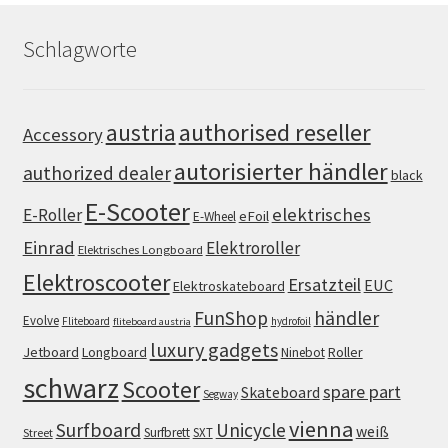
Schlagworte
authorised reseller
austria
Accessory
autorisierter händler
authorized dealer
black
E-Scooter
elektrisches
E-Roller
eFoil
E-Wheel
Einrad
Elektroroller
Elektrisches Longboard
Elektroscooter
Ersatzteil
EUC
Elektroskateboard
FunShop
händler
Evolve
Fliteboard
hydrofoil
fliteboard austria
luxury gadgets
Jetboard
Longboard
Roller
Ninebot
schwarz
Scooter
spare part
Skateboard
Segway
vienna
Surfboard
Unicycle
weiß
Surfbrett
SXT
Street