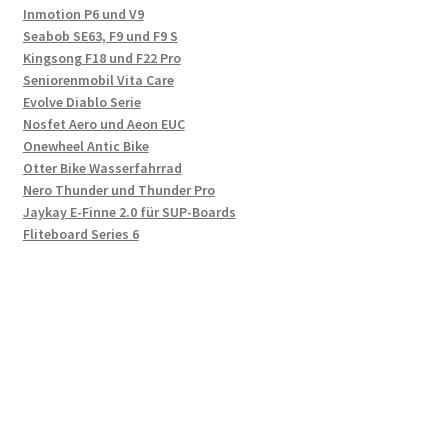
Inmotion P6 und V9
Seabob SE63, F9 und F9 S
Kingsong F18 und F22 Pro
Seniorenmobil Vita Care
Evolve Diablo Serie
Nosfet Aero und Aeon EUC
Onewheel Antic Bike
Otter Bike Wasserfahrrad
Nero Thunder und Thunder Pro
Jaykay E-Finne 2.0 für SUP-Boards
Fliteboard Series 6