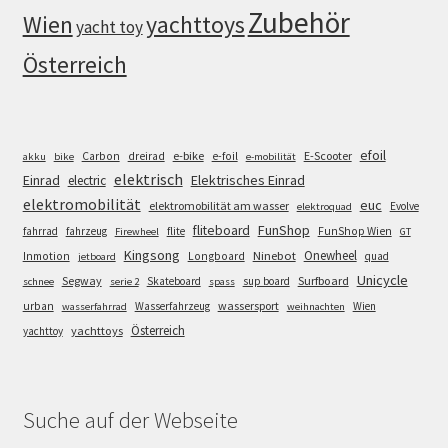
Zubehör
Wien
yachttoys
yacht toy
Österreich
efoil
e-bike
E-Scooter
Carbon
dreirad
e-foil
akku
bike
e-mobilität
elektrisch
Einrad
Elektrisches Einrad
electric
elektromobilität
euc
elektromobilität am wasser
Evolve
elektroquad
FunShop
fliteboard
fahrrad
fahrzeug
flite
FunShop Wien
Firewheel
GT
Kingsong
Onewheel
Ninebot
Inmotion
Longboard
quad
jetboard
Unicycle
Segway
Surfboard
Skateboard
sup board
schnee
serie 2
spass
wassersport
urban
Wasserfahrzeug
Wien
wasserfahrrad
weihnachten
Österreich
yachttoys
yachttoy
Suche auf der Webseite