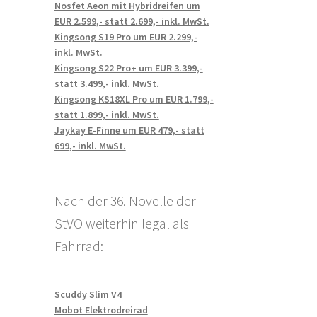
Nosfet Aeon mit Hybridreifen um
EUR 2.599,- statt 2.699,- inkl. MwSt.
Kingsong S19 Pro um EUR 2.299,-
inkl. MwSt.
Kingsong S22 Pro+ um EUR 3.399,-
statt 3.499,- inkl. MwSt.
Kingsong KS18XL Pro um EUR 1.799,-
statt 1.899,- inkl. MwSt.
Jaykay E-Finne um EUR 479,- statt
699,- inkl. MwSt.
Nach der 36. Novelle der
StVO weiterhin legal als
Fahrrad:
Scuddy Slim V4
Mobot Elektrodreirad