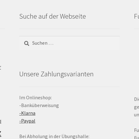
Suche auf der Webseite
F
Suchen
nach:
r
Unsere Zahlungsvarianten
Im Onlineshop:
Di
-Banküberweisung
ge
-Klarna
un
-Paypal
d
z
F
Bei Abholung in der Übungshalle:
F