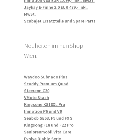
Inmotion V8S EUR 1.099,- inkl. MwSt.
Jaykay E-Finne 2.0 EUR 479,- inkl.
MwSt.
Scubajet Ersatzteile und Spare Parts
Neuheiten im FunShop
Wien:
Waydoo Subnado Plus
Scuddy Premium Quad
Steereon C30
VMoto Stash
Kingsong KS18XL Pro
Inmotion P6 und V9
Seabob SE63, F9 und F9 S
Kingsong F18 und F22 Pro
Seniorenmobil Vita Care
Evolve Diablo Serie