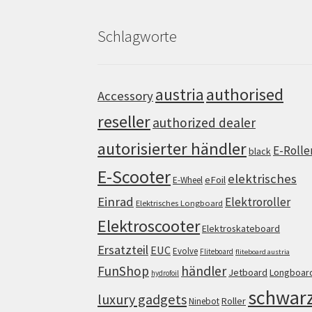
Schlagworte
authorised
austria
Accessory
reseller
authorized dealer
autorisierter händler
E-Rolle
black
E-Scooter
elektrisches
eFoil
E-Wheel
Einrad
Elektroroller
Elektrisches Longboard
Elektroscooter
Elektroskateboard
Ersatzteil
EUC
Evolve
Fliteboard
fliteboard austria
FunShop
händler
Jetboard
Longboar
hydrofoil
schwar
luxury gadgets
Roller
Ninebot