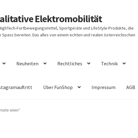
litative Elektromobilität
 HighTech-Fortbewegungsmittel, Sportgeräte und LifeStyle-Produkte, die
Spass bereiten. Das alles von einem echten und realen österreichischen
Neuheiten
Rechtliches
Technik
stagramauftritt
Über FunShop
Impressum
AGB
omate wien“