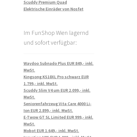
Scuddy Premium Quad
Elektrische Einräder von Nosfet
Im FunShop Wien lagernd
und sofort verfügbar:
Waydoo Subnado Plus EUR 849,- inkl.
MwSt.
Kingsong KS18XL Pro schwarz EUR
1.799,- inkl. MwSt.
Scuddy Slim V4 um EUR 2.099,- inkl.
MwSt.
Seniorenfahrzeug Vita Care 4000 Li-
Ion EUR 2.899,- inkl. MwSt.
E-Twow GT SL Limited EUR 999,- inkl.
MwSt.
Mobot EUR 1.649,- inkl. MwSt.