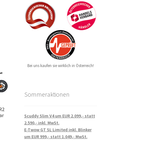
Bei uns kaufen sie wirklich in Österreich!
Sommeraktionen
R2
ar
Scuddy Slim V4 um EUR 2.099,- statt
2.590,- inkl. MwSt.
E-Twow GT SL Limited inkl. Blinker
um EUR 999,- statt 1.049,- MwSt.