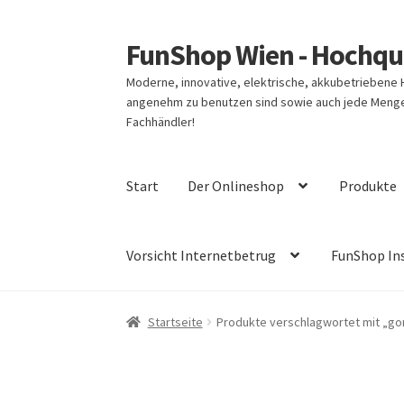
FunShop Wien - Hochqua
Zur
Zum
Navigation
Inhalt
Moderne, innovative, elektrische, akkubetriebene
springen
springen
angenehm zu benutzen sind sowie auch jede Menge 
Fachhändler!
Start
Der Onlineshop
Produkte
Vorsicht Internetbetrug
FunShop In
Startseite
Produkte verschlagwortet mit „g