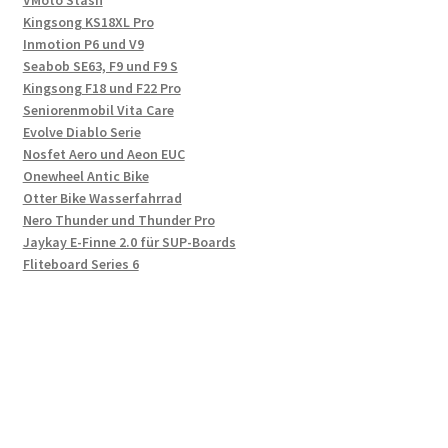
VMoto Stash
Kingsong KS18XL Pro
Inmotion P6 und V9
Seabob SE63, F9 und F9 S
Kingsong F18 und F22 Pro
Seniorenmobil Vita Care
Evolve Diablo Serie
Nosfet Aero und Aeon EUC
Onewheel Antic Bike
Otter Bike Wasserfahrrad
Nero Thunder und Thunder Pro
Jaykay E-Finne 2.0 für SUP-Boards
Fliteboard Series 6