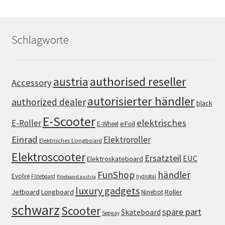
Schlagworte
authorised reseller
austria
Accessory
autorisierter händler
authorized dealer
black
E-Scooter
elektrisches
E-Roller
eFoil
E-Wheel
Einrad
Elektroroller
Elektrisches Longboard
Elektroscooter
Ersatzteil
EUC
Elektroskateboard
FunShop
händler
Evolve
Fliteboard
hydrofoil
fliteboard austria
luxury gadgets
Jetboard
Longboard
Roller
Ninebot
schwarz
Scooter
spare part
Skateboard
Segway