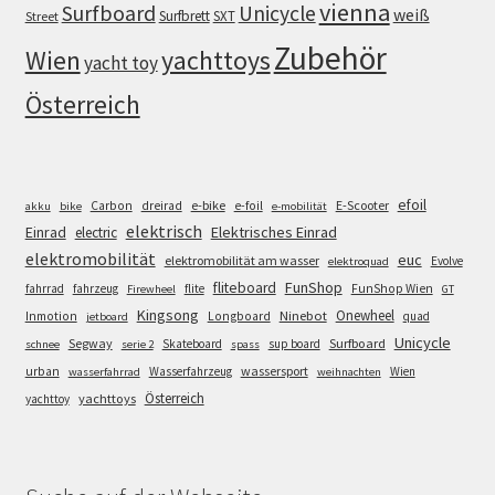
vienna
Surfboard
Unicycle
weiß
Surfbrett
SXT
Street
Zubehör
Wien
yachttoys
yacht toy
Österreich
efoil
e-bike
E-Scooter
Carbon
dreirad
e-foil
akku
bike
e-mobilität
elektrisch
Einrad
Elektrisches Einrad
electric
elektromobilität
euc
elektromobilität am wasser
Evolve
elektroquad
FunShop
fliteboard
fahrrad
fahrzeug
flite
FunShop Wien
Firewheel
GT
Kingsong
Onewheel
Ninebot
Inmotion
Longboard
quad
jetboard
Unicycle
Segway
Surfboard
Skateboard
sup board
schnee
serie 2
spass
wassersport
urban
Wasserfahrzeug
Wien
wasserfahrrad
weihnachten
Österreich
yachttoys
yachttoy