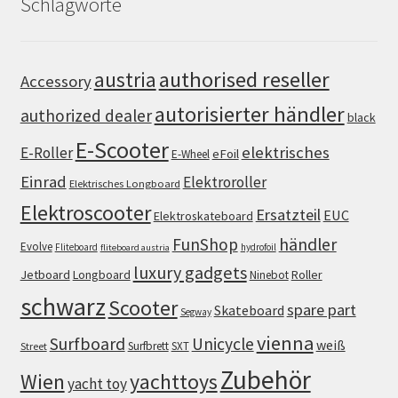
Schlagworte
authorised reseller
austria
Accessory
autorisierter händler
authorized dealer
black
E-Scooter
elektrisches
E-Roller
eFoil
E-Wheel
Einrad
Elektroroller
Elektrisches Longboard
Elektroscooter
Ersatzteil
EUC
Elektroskateboard
FunShop
händler
Evolve
Fliteboard
hydrofoil
fliteboard austria
luxury gadgets
Jetboard
Longboard
Roller
Ninebot
schwarz
Scooter
spare part
Skateboard
Segway
vienna
Surfboard
Unicycle
weiß
Surfbrett
SXT
Street
Zubehör
Wien
yachttoys
yacht toy