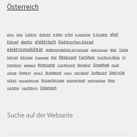
Österreich
efoil
e-bike
E-Scooter
Carbon
dreirad
e-foil
akku
bike
e-mobilität
elektrisch
Einrad
Elektrisches Einrad
electric
elektromobilität
euc
elektromobilität am wasser
Evolve
elektroquad
FunShop
fliteboard
fahrrad
fahrzeug
flite
FunShop Wien
Firewheel
GT
Kingsong
Onewheel
Ninebot
Inmotion
Longboard
quad
jetboard
Unicycle
Segway
Surfboard
Skateboard
sup board
schnee
serie 2
spass
wassersport
urban
Wasserfahrzeug
Wien
wasserfahrrad
weihnachten
Österreich
yachttoys
yachttoy
Suche auf der Webseite