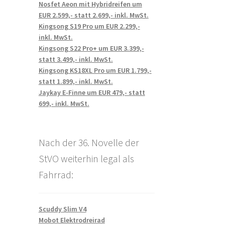
Nosfet Aeon mit Hybridreifen um
EUR 2.599,- statt 2.699,- inkl. MwSt.
Kingsong S19 Pro um EUR 2.299,-
inkl. MwSt.
Kingsong S22 Pro+ um EUR 3.399,-
statt 3.499,- inkl. MwSt.
Kingsong KS18XL Pro um EUR 1.799,-
statt 1.899,- inkl. MwSt.
Jaykay E-Finne um EUR 479,- statt
699,- inkl. MwSt.
Nach der 36. Novelle der
StVO weiterhin legal als
Fahrrad:
Scuddy Slim V4
Mobot Elektrodreirad