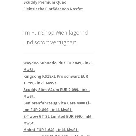
Scuddy Premium Quad
Elektrische Einräder von Nosfet
Im FunShop Wien lagernd
und sofort verfügbar:
Waydoo Subnado Plus EUR 849,- inkl.
MwSt.
Kingsong KS18XL Pro schwarz EUR
1.799,- inkl. MwSt.
Scuddy Slim V4 um EUR 2.099,- inkl.
MwSt.
Seniorenfahrzeug Vita Care 4000 Li-
Ion EUR 2.899,- inkl. MwSt.
E-Twow GT SL Limited EUR 999,- inkl.
MwSt.
Mobot EUR 1.649,- inkl. MwSt.