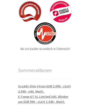
Bei uns kaufen sie wirklich in Österreich!
Sommeraktionen
Scuddy Slim V4 um EUR 2.099,- statt
2.590,- inkl. MwSt.
E-Twow GT SL Limited inkl. Blinker
um EUR 999,- statt 1.049,- MwSt.