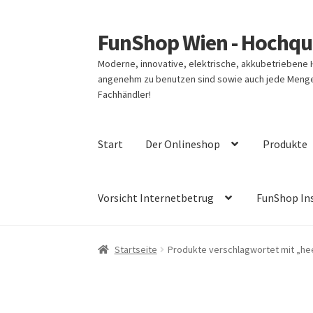
FunShop Wien - Hochqua
Zur
Zum
Navigation
Inhalt
Moderne, innovative, elektrische, akkubetriebene
springen
springen
angenehm zu benutzen sind sowie auch jede Menge 
Fachhändler!
Start
Der Onlineshop
Produkte
Vorsicht Internetbetrug
FunShop In
Startseite
Produkte verschlagwortet mit „hee