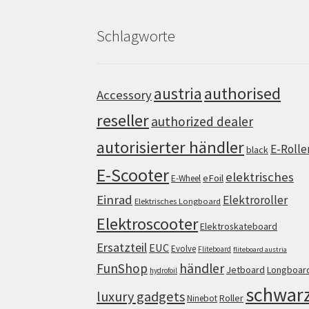
Schlagworte
authorised
austria
Accessory
reseller
authorized dealer
autorisierter händler
E-Rolle
black
E-Scooter
elektrisches
eFoil
E-Wheel
Einrad
Elektroroller
Elektrisches Longboard
Elektroscooter
Elektroskateboard
Ersatzteil
EUC
Evolve
Fliteboard
fliteboard austria
FunShop
händler
Jetboard
Longboar
hydrofoil
schwar
luxury gadgets
Roller
Ninebot