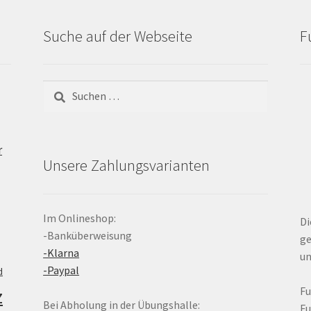
Suche auf der Webseite
F
Suchen
nach:
r
Unsere Zahlungsvarianten
Im Onlineshop:
Di
-Banküberweisung
ge
-Klarna
un
-Paypal
d
z
F
Bei Abholung in der Übungshalle:
F