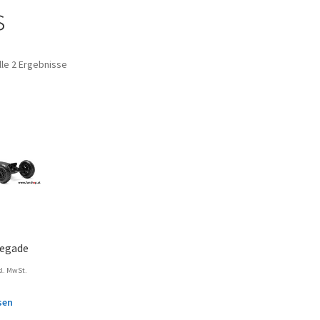
s
lle 2 Ergebnisse
negade
kl. MwSt.
sen