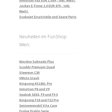
Inmotion V8S EUR 1.099,- inkl. MwSt.
Jaykay E-Finne 2.0 EUR 479,- inkl.
MwSt.
Scubajet Ersatzteile und Spare Parts
Neuheiten im FunShop
Wien:
Waydoo Subnado Plus
Scuddy Premium Quad
Steereon C30
VMoto Stash
Kingsong KS18XL Pro
Inmotion P6 und V9
Seabob SE63, F9 und F9 S
Kingsong F18 und F22 Pro
Seniorenmobil Vita Care
Evolve Diablo Serie