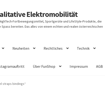
litative Elektromobilität
 HighTech-Fortbewegungsmittel, Sportgeräte und LifeStyle-Produkte, die
Spass bereiten. Das alles von einem echten und realen österreichischen
Neuheiten
Rechtliches
Technik
stagramauftritt
Über FunShop
Impressum
AGB
l straps bindings“