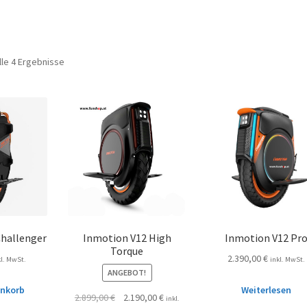
lle 4 Ergebnisse
Challenger
Inmotion V12 High
Inmotion V12 Pr
Torque
2.390,00
€
kl. MwSt.
inkl. MwSt.
ANGEBOT!
enkorb
Weiterlesen
2.899,00
€
2.190,00
€
inkl.