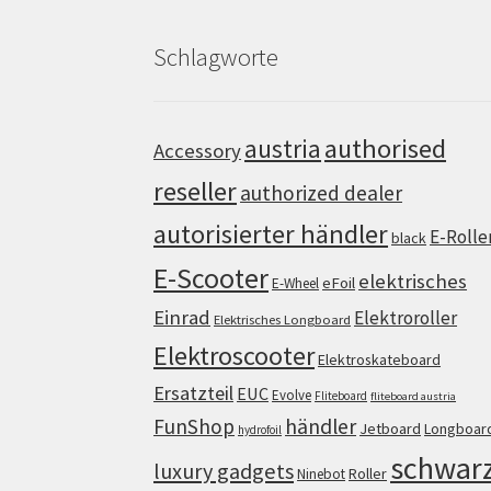
Schlagworte
authorised
austria
Accessory
reseller
authorized dealer
autorisierter händler
E-Rolle
black
E-Scooter
elektrisches
eFoil
E-Wheel
Einrad
Elektroroller
Elektrisches Longboard
Elektroscooter
Elektroskateboard
Ersatzteil
EUC
Evolve
Fliteboard
fliteboard austria
FunShop
händler
Jetboard
Longboar
hydrofoil
schwar
luxury gadgets
Roller
Ninebot