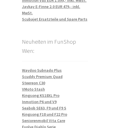
Inmotion V8S EUR 1.099,- inkl. MwSt.
Jaykay E-Finne 2.0 EUR 479,- inkl.
MwSt.
Scubajet Ersatzteile und Spare Parts
Neuheiten im FunShop
Wien:
Waydoo Subnado Plus
Scuddy Premium Quad
Steereon C30
VMoto Stash
Kingsong KS18XL Pro
Inmotion P6 und V9
Seabob SE63, F9 und F9 S
Kingsong F18 und F22 Pro
Seniorenmobil Vita Care
Evolve Diablo Serie