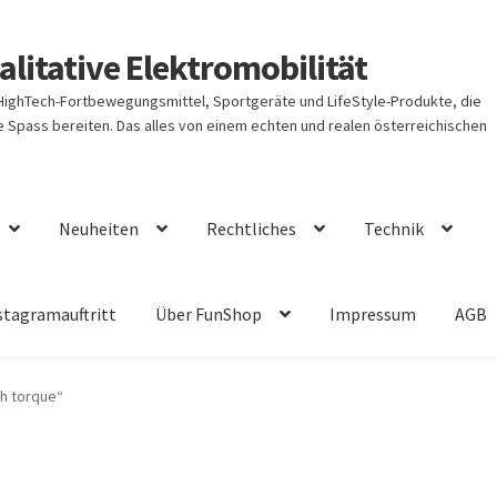
litative Elektromobilität
 HighTech-Fortbewegungsmittel, Sportgeräte und LifeStyle-Produkte, die
Spass bereiten. Das alles von einem echten und realen österreichischen
Neuheiten
Rechtliches
Technik
stagramauftritt
Über FunShop
Impressum
AGB
h torque“