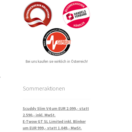
Bei uns kaufen sie wirklich in Österreich!
Sommeraktionen
o
Scuddy Slim V4 um EUR 2.099,- statt
2.590,- inkl. MwSt.
E-Twow GT SL Limited inkl. Blinker
um EUR 999,- statt 1.049,- MwSt.