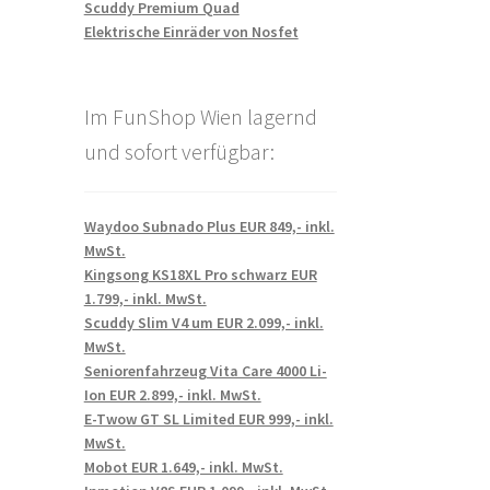
Scuddy Premium Quad
Elektrische Einräder von Nosfet
Im FunShop Wien lagernd
und sofort verfügbar:
Waydoo Subnado Plus EUR 849,- inkl.
MwSt.
Kingsong KS18XL Pro schwarz EUR
1.799,- inkl. MwSt.
Scuddy Slim V4 um EUR 2.099,- inkl.
MwSt.
Seniorenfahrzeug Vita Care 4000 Li-
Ion EUR 2.899,- inkl. MwSt.
E-Twow GT SL Limited EUR 999,- inkl.
MwSt.
Mobot EUR 1.649,- inkl. MwSt.