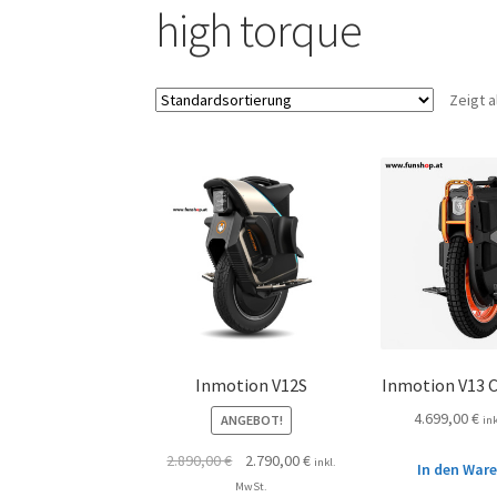
high torque
Zeigt a
Inmotion V12S
Inmotion V13 
4.699,00
€
ANGEBOT!
in
2.890,00
€
2.790,00
€
inkl.
In den War
MwSt.