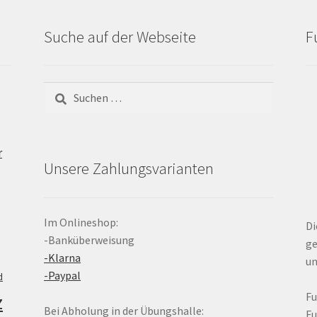
Suche auf der Webseite
F
Suchen
nach:
r
Unsere Zahlungsvarianten
Im Onlineshop:
Di
-Banküberweisung
ge
-Klarna
un
-Paypal
d
z
F
Bei Abholung in der Übungshalle:
F