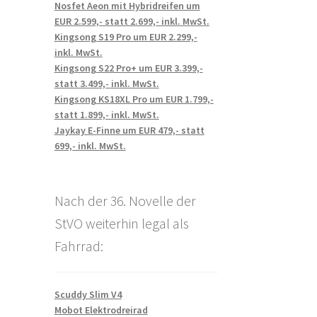
Nosfet Aeon mit Hybridreifen um
EUR 2.599,- statt 2.699,- inkl. MwSt.
Kingsong S19 Pro um EUR 2.299,-
inkl. MwSt.
Kingsong S22 Pro+ um EUR 3.399,-
statt 3.499,- inkl. MwSt.
Kingsong KS18XL Pro um EUR 1.799,-
statt 1.899,- inkl. MwSt.
Jaykay E-Finne um EUR 479,- statt
699,- inkl. MwSt.
Nach der 36. Novelle der
StVO weiterhin legal als
Fahrrad:
Scuddy Slim V4
Mobot Elektrodreirad