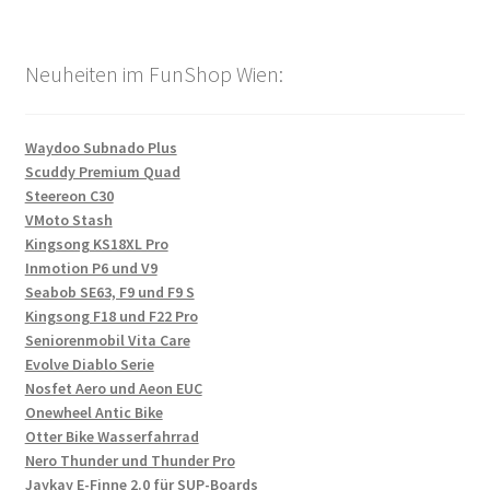
Neuheiten im FunShop Wien:
Waydoo Subnado Plus
Scuddy Premium Quad
Steereon C30
VMoto Stash
Kingsong KS18XL Pro
Inmotion P6 und V9
Seabob SE63, F9 und F9 S
Kingsong F18 und F22 Pro
Seniorenmobil Vita Care
Evolve Diablo Serie
Nosfet Aero und Aeon EUC
Onewheel Antic Bike
Otter Bike Wasserfahrrad
Nero Thunder und Thunder Pro
Jaykay E-Finne 2.0 für SUP-Boards