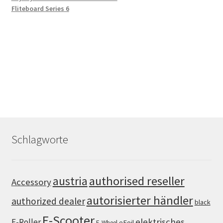
Fliteboard Series 6
Schlagworte
authorised reseller
austria
Accessory
autorisierter händler
authorized dealer
black
E-Scooter
elektrisches
E-Roller
eFoil
E-Wheel