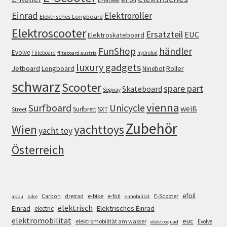
Einrad
Elektroroller
Elektrisches Longboard
Elektroscooter
Ersatzteil
EUC
Elektroskateboard
FunShop
händler
Evolve
Fliteboard
hydrofoil
fliteboard austria
luxury gadgets
Jetboard
Longboard
Roller
Ninebot
schwarz
Scooter
spare part
Skateboard
Segway
vienna
Surfboard
Unicycle
weiß
Surfbrett
SXT
Street
Zubehör
Wien
yachttoys
yacht toy
Österreich
efoil
e-bike
E-Scooter
Carbon
dreirad
e-foil
akku
bike
e-mobilität
elektrisch
Einrad
Elektrisches Einrad
electric
elektromobilität
euc
elektromobilität am wasser
Evolve
elektroquad