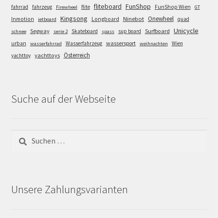
FunShop
fliteboard
fahrrad
fahrzeug
flite
FunShop Wien
Firewheel
GT
Kingsong
Onewheel
Ninebot
Inmotion
Longboard
quad
jetboard
Unicycle
Segway
Surfboard
Skateboard
sup board
schnee
serie 2
spass
wassersport
urban
Wasserfahrzeug
Wien
wasserfahrrad
weihnachten
Österreich
yachttoys
yachttoy
Suche auf der Webseite
Suchen
nach:
Unsere Zahlungsvarianten