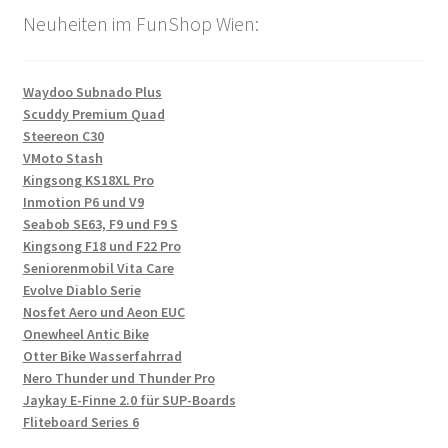
Neuheiten im FunShop Wien:
Waydoo Subnado Plus
Scuddy Premium Quad
Steereon C30
VMoto Stash
Kingsong KS18XL Pro
Inmotion P6 und V9
Seabob SE63, F9 und F9 S
Kingsong F18 und F22 Pro
Seniorenmobil Vita Care
Evolve Diablo Serie
Nosfet Aero und Aeon EUC
Onewheel Antic Bike
Otter Bike Wasserfahrrad
Nero Thunder und Thunder Pro
Jaykay E-Finne 2.0 für SUP-Boards
Fliteboard Series 6