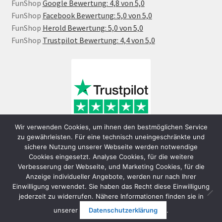
FunShop
Google Bewertung: 4,8 von 5,0
FunShop
Facebook Bewertung: 5,0 von 5,0
FunShop
Herold Bewertung: 5,0 von 5,0
FunShop
Trustpilot Bewertung: 4,4 von 5,0
Wir verwenden Cookies, um ihnen den bestmöglichen Service
zu gewährleisten. Für eine technisch uneingeschränkte und
sichere Nutzung unserer Webseite werden notwendige
Cookies eingesetzt. Analyse Cookies, für die weitere
Verbesserung der Webseite, und Marketing Cookies, für die
Anzeige individueller Angebote, werden nur nach Ihrer
Einwilligung verwendet. Sie haben das Recht diese Einwilligung
jederzeit zu widerrufen. Nähere Informationen finden sie in
© FunShop Wien - Hochqualitative Elektromobilität 2026
unserer
Datenschutzerklärung
.
Datenschutzerklärung
Erstellt mit WooCommerce
.