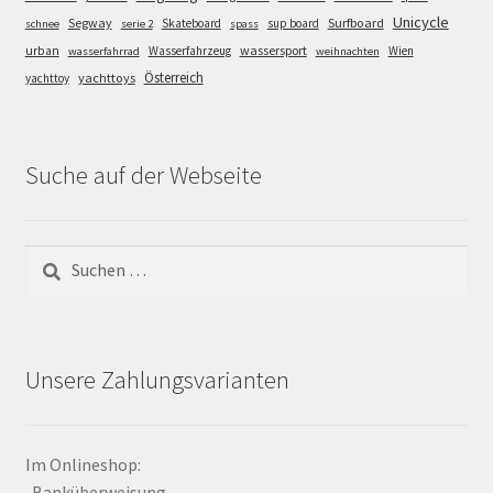
Unicycle
Segway
Surfboard
Skateboard
sup board
schnee
serie 2
spass
wassersport
urban
Wasserfahrzeug
Wien
wasserfahrrad
weihnachten
Österreich
yachttoys
yachttoy
Suche auf der Webseite
Suchen
nach:
Unsere Zahlungsvarianten
Im Onlineshop:
-Banküberweisung