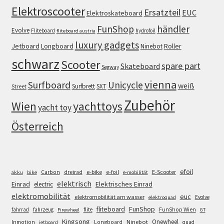
Elektroscooter
Ersatzteil
EUC
Elektroskateboard
FunShop
händler
Evolve
Fliteboard
hydrofoil
fliteboard austria
luxury gadgets
Jetboard
Longboard
Roller
Ninebot
schwarz
Scooter
spare part
Skateboard
Segway
vienna
Surfboard
Unicycle
weiß
Surfbrett
SXT
Street
Zubehör
Wien
yachttoys
yacht toy
Österreich
efoil
e-bike
E-Scooter
Carbon
dreirad
e-foil
akku
bike
e-mobilität
elektrisch
Einrad
Elektrisches Einrad
electric
elektromobilität
euc
elektromobilität am wasser
Evolve
elektroquad
FunShop
fliteboard
fahrrad
fahrzeug
flite
FunShop Wien
Firewheel
GT
Kingsong
Onewheel
Ninebot
Inmotion
Longboard
quad
jetboard