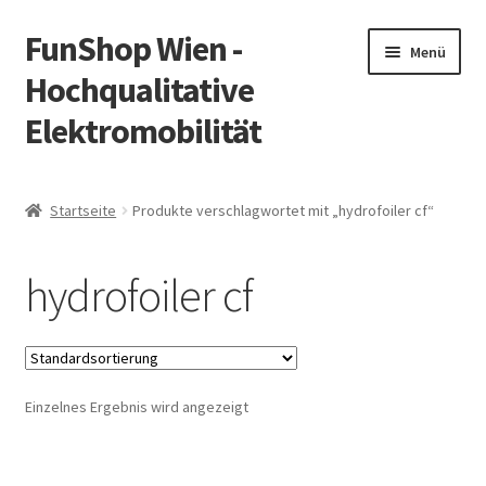
FunShop Wien -
Zur
Zum
Menü
Navigation
Inhalt
Hochqualitative
springen
springen
Elektromobilität
Unterm
Zum Onlineshop
öffnen
Startseite
Produkte verschlagwortet mit „hydrofoiler cf“
Unterm
Informationen zur Rechtslage in Österreich
öffnen
hydrofoiler cf
Unterm
Vorsicht Internetbetrug
öffnen
Unterm
Über FunShop
öffnen
Einzelnes Ergebnis wird angezeigt
Impressum
Zum Onlineshop in der Web Version