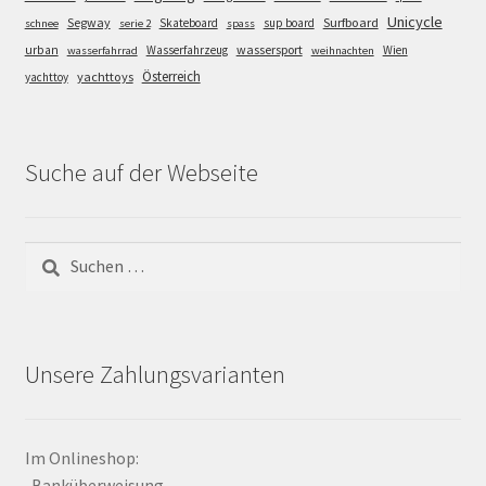
Unicycle
Segway
Surfboard
Skateboard
sup board
schnee
serie 2
spass
wassersport
urban
Wasserfahrzeug
Wien
wasserfahrrad
weihnachten
Österreich
yachttoys
yachttoy
Suche auf der Webseite
Suchen
nach:
Unsere Zahlungsvarianten
Im Onlineshop:
-Banküberweisung