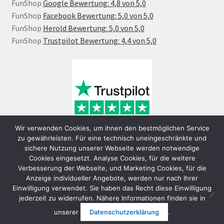
FunShop
Google Bewertung: 4,8 von 5,0
FunShop
Facebook Bewertung: 5,0 von 5,0
FunShop
Herold Bewertung: 5,0 von 5,0
FunShop
Trustpilot Bewertung: 4,4 von 5,0
Wir verwenden Cookies, um ihnen den bestmöglichen Service
zu gewährleisten. Für eine technisch uneingeschränkte und
sichere Nutzung unserer Webseite werden notwendige
Cookies eingesetzt. Analyse Cookies, für die weitere
Verbesserung der Webseite, und Marketing Cookies, für die
Anzeige individueller Angebote, werden nur nach Ihrer
Einwilligung verwendet. Sie haben das Recht diese Einwilligung
jederzeit zu widerrufen. Nähere Informationen finden sie in
© FunShop Wien - Hochqualitative Elektromobilität 2026
unserer
Datenschutzerklärung
.
Datenschutzerklärung
Erstellt mit WooCommerce
.