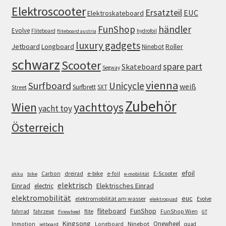
Elektroscooter
Ersatzteil
EUC
Elektroskateboard
FunShop
händler
Evolve
Fliteboard
hydrofoil
fliteboard austria
luxury gadgets
Jetboard
Longboard
Roller
Ninebot
schwarz
Scooter
spare part
Skateboard
Segway
vienna
Surfboard
Unicycle
weiß
Surfbrett
SXT
Street
Zubehör
Wien
yachttoys
yacht toy
Österreich
efoil
e-bike
E-Scooter
Carbon
dreirad
e-foil
akku
bike
e-mobilität
elektrisch
Einrad
Elektrisches Einrad
electric
elektromobilität
euc
elektromobilität am wasser
Evolve
elektroquad
FunShop
fliteboard
fahrrad
fahrzeug
flite
FunShop Wien
Firewheel
GT
Kingsong
Onewheel
Ninebot
Inmotion
Longboard
quad
jetboard