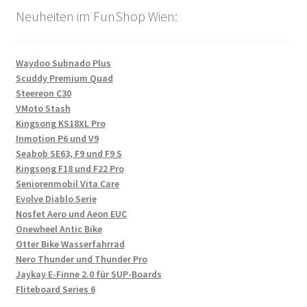
Neuheiten im FunShop Wien:
Waydoo Subnado Plus
Scuddy Premium Quad
Steereon C30
VMoto Stash
Kingsong KS18XL Pro
Inmotion P6 und V9
Seabob SE63, F9 und F9 S
Kingsong F18 und F22 Pro
Seniorenmobil Vita Care
Evolve Diablo Serie
Nosfet Aero und Aeon EUC
Onewheel Antic Bike
Otter Bike Wasserfahrrad
Nero Thunder und Thunder Pro
Jaykay E-Finne 2.0 für SUP-Boards
Fliteboard Series 6