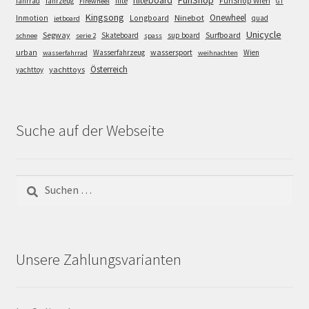
FunShop
fliteboard
fahrrad
fahrzeug
flite
FunShop Wien
Firewheel
GT
Kingsong
Onewheel
Ninebot
Inmotion
Longboard
quad
jetboard
Unicycle
Segway
Surfboard
Skateboard
sup board
schnee
serie 2
spass
wassersport
urban
Wasserfahrzeug
Wien
wasserfahrrad
weihnachten
Österreich
yachttoys
yachttoy
Suche auf der Webseite
Suchen
nach:
Unsere Zahlungsvarianten