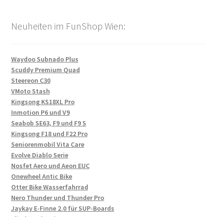
Neuheiten im FunShop Wien:
Waydoo Subnado Plus
Scuddy Premium Quad
Steereon C30
VMoto Stash
Kingsong KS18XL Pro
Inmotion P6 und V9
Seabob SE63, F9 und F9 S
Kingsong F18 und F22 Pro
Seniorenmobil Vita Care
Evolve Diablo Serie
Nosfet Aero und Aeon EUC
Onewheel Antic Bike
Otter Bike Wasserfahrrad
Nero Thunder und Thunder Pro
Jaykay E-Finne 2.0 für SUP-Boards