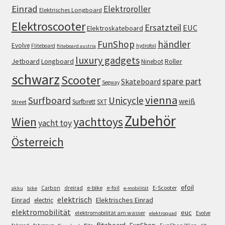
Einrad
Elektroroller
Elektrisches Longboard
Elektroscooter
Ersatzteil
EUC
Elektroskateboard
FunShop
händler
Evolve
Fliteboard
hydrofoil
fliteboard austria
luxury gadgets
Jetboard
Longboard
Roller
Ninebot
schwarz
Scooter
spare part
Skateboard
Segway
vienna
Surfboard
Unicycle
weiß
Surfbrett
SXT
Street
Zubehör
Wien
yachttoys
yacht toy
Österreich
efoil
e-bike
E-Scooter
Carbon
dreirad
e-foil
akku
bike
e-mobilität
elektrisch
Einrad
Elektrisches Einrad
electric
elektromobilität
euc
elektromobilität am wasser
Evolve
elektroquad