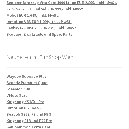
Seniorenfahrzeug Vita Care 4000 Li-Ion EUR 2.899,- inkl. MwSt.
E-Twow GT SL Limited EUR 999,- inkl. MwSt.
Mobot EUR 1.649,- inkl. MwSt.
Inmotion V8S EUR 1.099,- inkl. MwSt.
Jaykay E-Finne 2.0 EUR 479,- inkl. MwSt.
Scubajet Ersatzteile und Spare Parts
Neuheiten im FunShop Wien:
Waydoo Subnado Plus
Scuddy Premium Quad
Steereon C30
VMoto Stash
Kingsong KS18XL Pro
Inmotion P6 und V9
Seabob SE63, F9 und F9 S
Kingsong F18 und F22 Pro
Seniorenmobil Vita Care