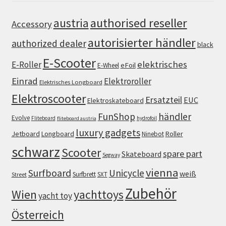
authorised reseller
austria
Accessory
autorisierter händler
authorized dealer
black
E-Scooter
elektrisches
E-Roller
eFoil
E-Wheel
Einrad
Elektroroller
Elektrisches Longboard
Elektroscooter
Ersatzteil
EUC
Elektroskateboard
FunShop
händler
Evolve
Fliteboard
hydrofoil
fliteboard austria
luxury gadgets
Jetboard
Longboard
Roller
Ninebot
schwarz
Scooter
spare part
Skateboard
Segway
vienna
Surfboard
Unicycle
weiß
Surfbrett
SXT
Street
Zubehör
Wien
yachttoys
yacht toy
Österreich