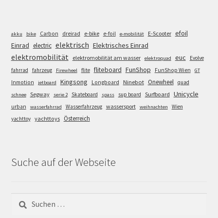
efoil
e-bike
E-Scooter
Carbon
dreirad
e-foil
akku
bike
e-mobilität
elektrisch
Einrad
Elektrisches Einrad
electric
elektromobilität
euc
elektromobilität am wasser
Evolve
elektroquad
FunShop
fliteboard
fahrrad
fahrzeug
flite
FunShop Wien
Firewheel
GT
Kingsong
Onewheel
Ninebot
Inmotion
Longboard
quad
jetboard
Unicycle
Segway
Surfboard
Skateboard
sup board
schnee
serie 2
spass
wassersport
urban
Wasserfahrzeug
Wien
wasserfahrrad
weihnachten
Österreich
yachttoys
yachttoy
Suche auf der Webseite
Suchen
nach: