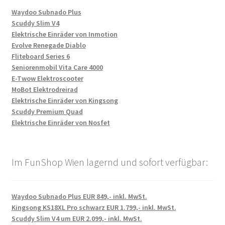
Waydoo Subnado Plus
Scuddy Slim V4
Elektrische Einräder von Inmotion
Evolve Renegade Diablo
Fliteboard Series 6
Seniorenmobil Vita Care 4000
E-Twow Elektroscooter
MoBot Elektrodreirad
Elektrische Einräder von Kingsong
Scuddy Premium Quad
Elektrische Einräder von Nosfet
Im FunShop Wien lagernd und sofort verfügbar:
Waydoo Subnado Plus EUR 849,- inkl. MwSt.
Kingsong KS18XL Pro schwarz EUR 1.799,- inkl. MwSt.
Scuddy Slim V4 um EUR 2.099,- inkl. MwSt.