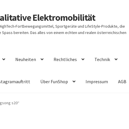
litative Elektromobilität
 HighTech-Fortbewegungsmittel, Sportgeräte und LifeStyle-Produkte, die
Spass bereiten. Das alles von einem echten und realen österreichischen
Neuheiten
Rechtliches
Technik
stagramauftritt
Über FunShop
Impressum
AGB
ngsong s20“