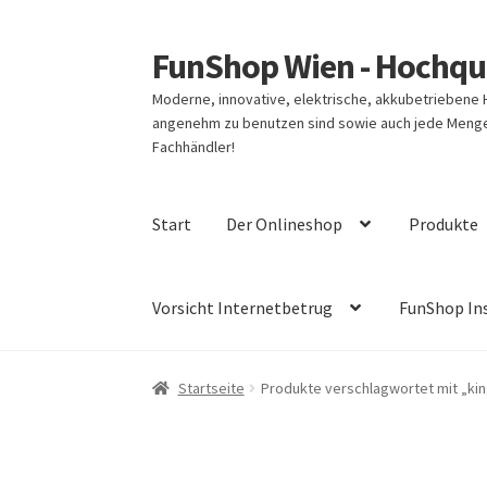
FunShop Wien - Hochqua
Zur
Zum
Navigation
Inhalt
Moderne, innovative, elektrische, akkubetriebene
springen
springen
angenehm zu benutzen sind sowie auch jede Menge 
Fachhändler!
Start
Der Onlineshop
Produkte
Vorsicht Internetbetrug
FunShop In
Startseite
Produkte verschlagwortet mit „ki