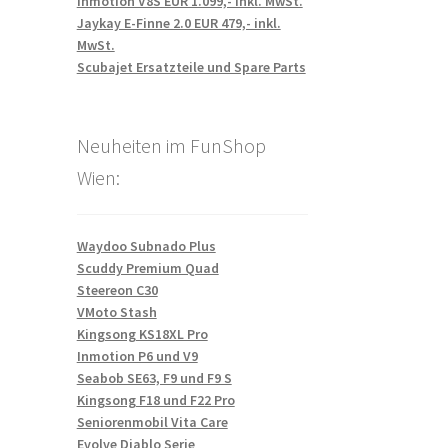
Inmotion V8S EUR 1.099,- inkl. MwSt.
Jaykay E-Finne 2.0 EUR 479,- inkl.
MwSt.
Scubajet Ersatzteile und Spare Parts
Neuheiten im FunShop
Wien:
Waydoo Subnado Plus
Scuddy Premium Quad
Steereon C30
VMoto Stash
Kingsong KS18XL Pro
Inmotion P6 und V9
Seabob SE63, F9 und F9 S
Kingsong F18 und F22 Pro
Seniorenmobil Vita Care
Evolve Diablo Serie