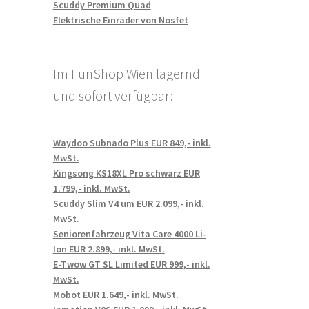
Scuddy Premium Quad
Elektrische Einräder von Nosfet
Im FunShop Wien lagernd
und sofort verfügbar:
Waydoo Subnado Plus EUR 849,- inkl.
MwSt.
Kingsong KS18XL Pro schwarz EUR
1.799,- inkl. MwSt.
Scuddy Slim V4 um EUR 2.099,- inkl.
MwSt.
Seniorenfahrzeug Vita Care 4000 Li-
Ion EUR 2.899,- inkl. MwSt.
E-Twow GT SL Limited EUR 999,- inkl.
MwSt.
Mobot EUR 1.649,- inkl. MwSt.