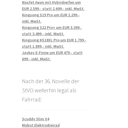
Nosfet Aeon mit Hybridreifen um
EUR 2.599,- statt 2.699,- inkl. MwSt.
Kingsong S19 Pro um EUR 2.299,-
inkl. MwSt.
Kingsong S22 Pro+ um EUR 3.399,-
statt 3.499,- inkl. MwSt.
Kingsong KS18XL Pro um EUR 1.799,-
statt 1.899,- inkl. MwSt.
Jaykay E-Finne um EUR 479,- statt
699,- inkl. MwSt.
Nach der 36. Novelle der
StVO weiterhin legal als
Fahrrad:
Scuddy Slim V4
Mobot Elektrodreirad