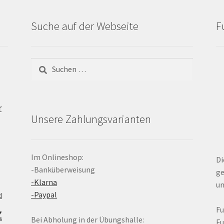
Suche auf der Webseite
F
Suchen
nach:
r
Unsere Zahlungsvarianten
Im Onlineshop:
Di
-Banküberweisung
ge
-Klarna
un
-Paypal
d
z
F
Bei Abholung in der Übungshalle:
F