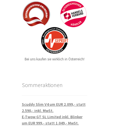
Bei uns kaufen sie wirklich in Österreich!
Sommeraktionen
Scuddy Slim V4 um EUR 2.099,- statt
2.590,- inkl. MwSt.
E-Twow GT SL Limited inkl. Blinker
um EUR 999,- statt 1.049,- MwSt.