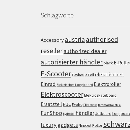
Schlagworte
authorised
austria
Accessory
reseller
authorized dealer
autorisierter händler
E-Rolle
black
E-Scooter
elektrisches
eFoil
E-Wheel
Einrad
Elektroroller
Elektrisches Longboard
Elektroscooter
Elektroskateboard
Ersatzteil
EUC
Evolve
Fliteboard
fliteboard austria
FunShop
händler
Jetboard
Longboar
hydrofoil
schwar
luxury gadgets
Roller
Ninebot