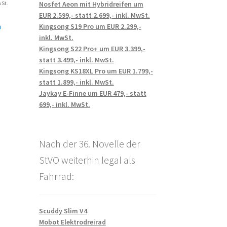
Nosfet Aeon mit Hybridreifen um
wSt.
EUR 2.599,- statt 2.699,- inkl. MwSt.
n
Kingsong S19 Pro um EUR 2.299,-
inkl. MwSt.
Kingsong S22 Pro+ um EUR 3.399,-
statt 3.499,- inkl. MwSt.
Kingsong KS18XL Pro um EUR 1.799,-
statt 1.899,- inkl. MwSt.
Jaykay E-Finne um EUR 479,- statt
699,- inkl. MwSt.
Nach der 36. Novelle der
StVO weiterhin legal als
Fahrrad:
Scuddy Slim V4
Mobot Elektrodreirad