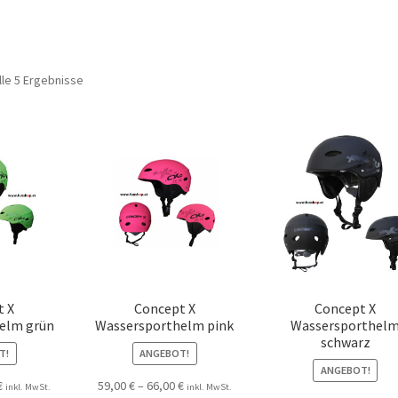
lle 5 Ergebnisse
t X
Concept X
Concept X
elm grün
Wassersporthelm pink
Wassersporthel
schwarz
T!
ANGEBOT!
ANGEBOT!
€
59,00
€
–
66,00
€
inkl. MwSt.
inkl. MwSt.