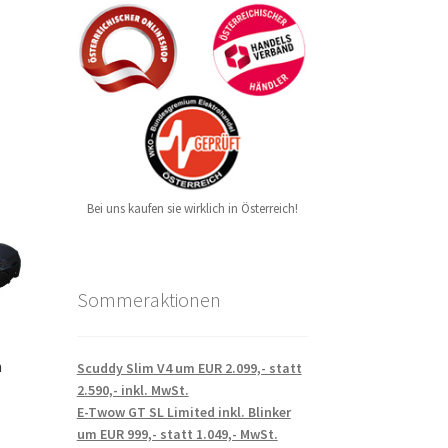
Bei uns kaufen sie wirklich in Österreich!
Sommeraktionen
m
Scuddy Slim V4 um EUR 2.099,- statt
2.590,- inkl. MwSt.
E-Twow GT SL Limited inkl. Blinker
um EUR 999,- statt 1.049,- MwSt.