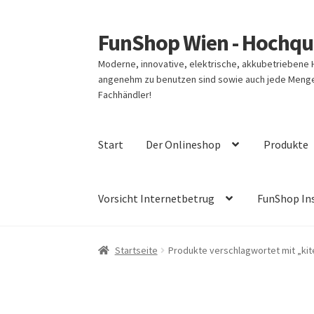
FunShop Wien - Hochqua
Zur
Zum
Navigation
Inhalt
Moderne, innovative, elektrische, akkubetriebene
springen
springen
angenehm zu benutzen sind sowie auch jede Menge 
Fachhändler!
Start
Der Onlineshop
Produkte
Vorsicht Internetbetrug
FunShop In
Startseite
Produkte verschlagwortet mit „kit