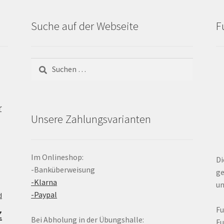
Suche auf der Webseite
F
Suchen
nach:
r
Unsere Zahlungsvarianten
Im Onlineshop:
Di
-Banküberweisung
ge
-Klarna
un
-Paypal
d
z
F
Bei Abholung in der Übungshalle:
F