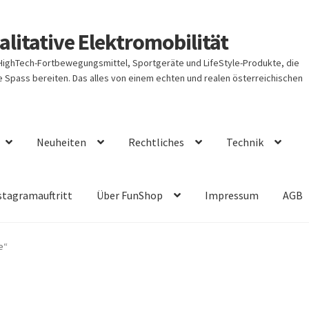
litative Elektromobilität
 HighTech-Fortbewegungsmittel, Sportgeräte und LifeStyle-Produkte, die
Spass bereiten. Das alles von einem echten und realen österreichischen
Neuheiten
Rechtliches
Technik
stagramauftritt
Über FunShop
Impressum
AGB
e“