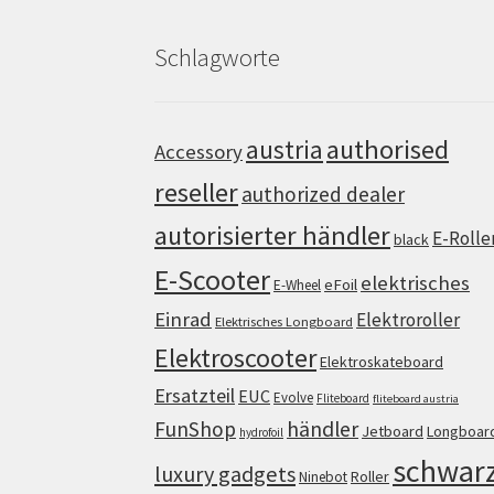
Schlagworte
authorised
austria
Accessory
reseller
authorized dealer
autorisierter händler
E-Rolle
black
E-Scooter
elektrisches
eFoil
E-Wheel
Einrad
Elektroroller
Elektrisches Longboard
Elektroscooter
Elektroskateboard
Ersatzteil
EUC
Evolve
Fliteboard
fliteboard austria
FunShop
händler
Jetboard
Longboar
hydrofoil
schwar
luxury gadgets
Roller
Ninebot