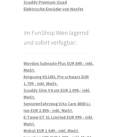
Scuddy Premium Quad
Elektrische Einräder von Nosfet
Im FunShop Wien lagernd
und sofort verfügbar:
Waydoo Subnado Plus EUR 849,- inkl.
MwSt.
Kingsong KS18XL Pro schwarz EUR
1.799,- inkl. MwSt.
Scuddy Slim V4 um EUR 2.099,- inkl.
MwSt.
Seniorenfahrzeug Vita Care 4000 Li-
Ion EUR 2.899,- inkl. MwSt.
E-Twow GT SL Limited EUR 999,- inkl.
MwSt.
Mobot EUR 1.649,- inkl. MwSt.