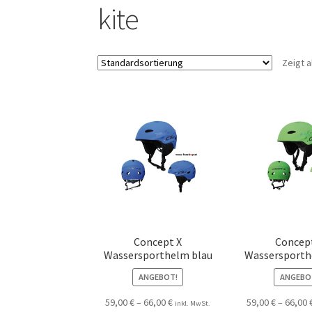
kite
Zeigt a
Concept X
Concep
Wassersporthelm blau
Wassersporth
ANGEBOT!
ANGEBO
59,00
€
–
66,00
€
59,00
€
–
66,00
inkl. MwSt.