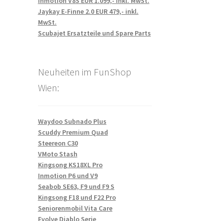
Inmotion V8S EUR 1.099,- inkl. MwSt.
Jaykay E-Finne 2.0 EUR 479,- inkl.
MwSt.
Scubajet Ersatzteile und Spare Parts
Neuheiten im FunShop
Wien:
Waydoo Subnado Plus
Scuddy Premium Quad
Steereon C30
VMoto Stash
Kingsong KS18XL Pro
Inmotion P6 und V9
Seabob SE63, F9 und F9 S
Kingsong F18 und F22 Pro
Seniorenmobil Vita Care
Evolve Diablo Serie