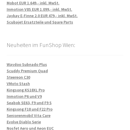
Mobot EUR 1.649,- inkl. MwSt.
Inmotion V8S EUR 1.099,- inkl. MwSt.
Jaykay E-Finne 2.0 EUR 479,- inkl. MwSt.
Scubajet Ersatzteile und Spare Parts
Neuheiten im FunShop Wien:
Waydoo Subnado Plus
Scuddy Premium Quad
Steereon C30
VMoto Stash
Kingsong KS18XL Pro
Inmotion P6 und V9
Seabob SE63, F9 und F9 S
Kingsong F18 und F22 Pro
Seniorenmobil Vita Care
Evolve Diablo Serie
Nosfet Aero und Aeon EUC