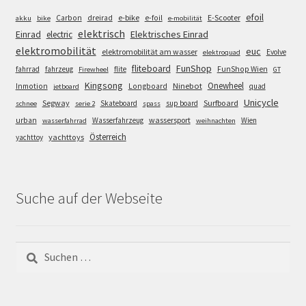
efoil
e-bike
E-Scooter
Carbon
dreirad
e-foil
akku
bike
e-mobilität
elektrisch
Einrad
Elektrisches Einrad
electric
elektromobilität
euc
elektromobilität am wasser
Evolve
elektroquad
FunShop
fliteboard
fahrrad
fahrzeug
flite
FunShop Wien
Firewheel
GT
Kingsong
Onewheel
Ninebot
Inmotion
Longboard
quad
jetboard
Unicycle
Segway
Surfboard
Skateboard
sup board
schnee
serie 2
spass
wassersport
urban
Wasserfahrzeug
Wien
wasserfahrrad
weihnachten
Österreich
yachttoys
yachttoy
Suche auf der Webseite
Suchen
nach: