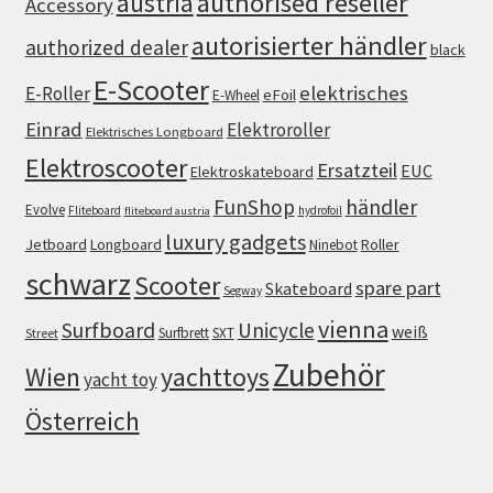
authorised reseller
austria
Accessory
autorisierter händler
authorized dealer
black
E-Scooter
elektrisches
E-Roller
eFoil
E-Wheel
Einrad
Elektroroller
Elektrisches Longboard
Elektroscooter
Ersatzteil
EUC
Elektroskateboard
FunShop
händler
Evolve
Fliteboard
hydrofoil
fliteboard austria
luxury gadgets
Jetboard
Longboard
Roller
Ninebot
schwarz
Scooter
spare part
Skateboard
Segway
vienna
Surfboard
Unicycle
weiß
Surfbrett
SXT
Street
Zubehör
Wien
yachttoys
yacht toy
Österreich