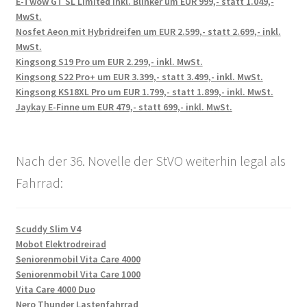
E-Twow GT SL Limited inkl. Blinker um EUR 999,- statt 1.049,-
MwSt.
Nosfet Aeon mit Hybridreifen um EUR 2.599,- statt 2.699,- inkl.
MwSt.
Kingsong S19 Pro um EUR 2.299,- inkl. MwSt.
Kingsong S22 Pro+ um EUR 3.399,- statt 3.499,- inkl. MwSt.
Kingsong KS18XL Pro um EUR 1.799,- statt 1.899,- inkl. MwSt.
Jaykay E-Finne um EUR 479,- statt 699,- inkl. MwSt.
Nach der 36. Novelle der StVO weiterhin legal als
Fahrrad:
Scuddy Slim V4
Mobot Elektrodreirad
Seniorenmobil Vita Care 4000
Seniorenmobil Vita Care 1000
Vita Care 4000 Duo
Nero Thunder Lastenfahrrad