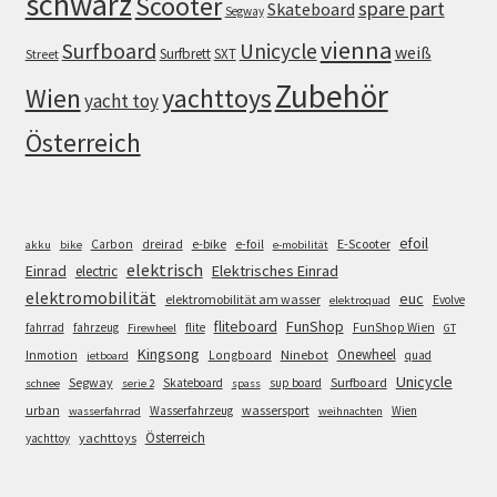
schwarz
Scooter
spare part
Skateboard
Segway
vienna
Surfboard
Unicycle
weiß
Surfbrett
SXT
Street
Zubehör
Wien
yachttoys
yacht toy
Österreich
efoil
e-bike
E-Scooter
Carbon
dreirad
e-foil
akku
bike
e-mobilität
elektrisch
Einrad
Elektrisches Einrad
electric
elektromobilität
euc
elektromobilität am wasser
Evolve
elektroquad
FunShop
fliteboard
fahrrad
fahrzeug
flite
FunShop Wien
Firewheel
GT
Kingsong
Onewheel
Ninebot
Inmotion
Longboard
quad
jetboard
Unicycle
Segway
Surfboard
Skateboard
sup board
schnee
serie 2
spass
wassersport
urban
Wasserfahrzeug
Wien
wasserfahrrad
weihnachten
Österreich
yachttoys
yachttoy