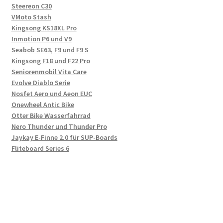
Steereon C30
VMoto Stash
Kingsong KS18XL Pro
Inmotion P6 und V9
Seabob SE63, F9 und F9 S
Kingsong F18 und F22 Pro
Seniorenmobil Vita Care
Evolve Diablo Serie
Nosfet Aero und Aeon EUC
Onewheel Antic Bike
Otter Bike Wasserfahrrad
Nero Thunder und Thunder Pro
Jaykay E-Finne 2.0 für SUP-Boards
Fliteboard Series 6