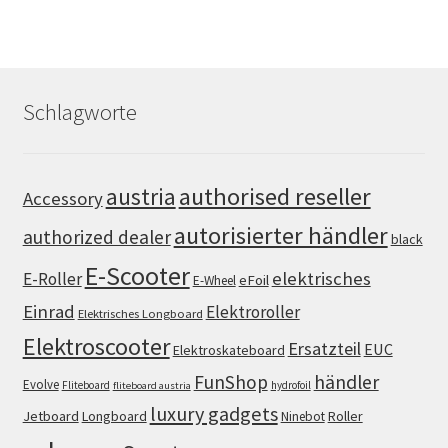
Schlagworte
authorised reseller
austria
Accessory
autorisierter händler
authorized dealer
black
E-Scooter
elektrisches
E-Roller
eFoil
E-Wheel
Einrad
Elektroroller
Elektrisches Longboard
Elektroscooter
Ersatzteil
EUC
Elektroskateboard
FunShop
händler
Evolve
Fliteboard
hydrofoil
fliteboard austria
luxury gadgets
Jetboard
Longboard
Roller
Ninebot