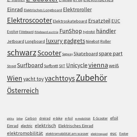
Einrad
Elektroroller
Elektrisches Longboard
Elektroscooter
Ersatzteil
EUC
Elektroskateboard
FunShop
händler
Evolve
Fliteboard
hydrofoil
fliteboard austria
luxury gadgets
Jetboard
Longboard
Roller
Ninebot
schwarz
Scooter
spare part
Skateboard
Segway
vienna
Surfboard
Unicycle
weiß
Surfbrett
SXT
Street
Zubehör
Wien
yachttoys
yacht toy
Österreich
efoil
e-bike
E-Scooter
Carbon
dreirad
e-foil
akku
bike
e-mobilität
elektrisch
Einrad
Elektrisches Einrad
electric
elektromobilität
euc
elektromobilität am wasser
Evolve
elektroquad