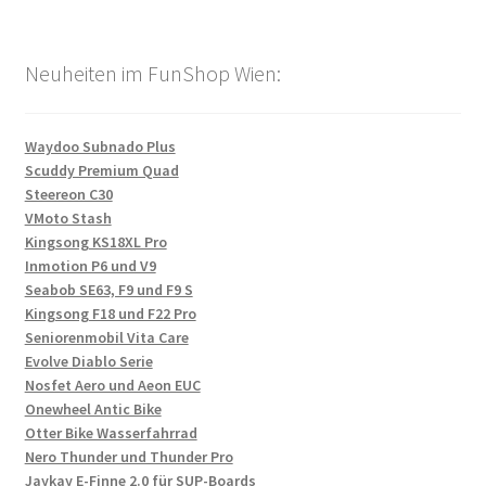
Neuheiten im FunShop Wien:
Waydoo Subnado Plus
Scuddy Premium Quad
Steereon C30
VMoto Stash
Kingsong KS18XL Pro
Inmotion P6 und V9
Seabob SE63, F9 und F9 S
Kingsong F18 und F22 Pro
Seniorenmobil Vita Care
Evolve Diablo Serie
Nosfet Aero und Aeon EUC
Onewheel Antic Bike
Otter Bike Wasserfahrrad
Nero Thunder und Thunder Pro
Jaykay E-Finne 2.0 für SUP-Boards