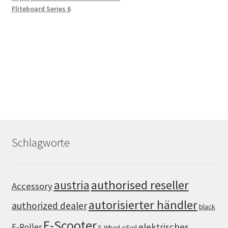
Fliteboard Series 6
Schlagworte
authorised reseller
austria
Accessory
autorisierter händler
authorized dealer
black
E-Scooter
elektrisches
E-Roller
eFoil
E-Wheel