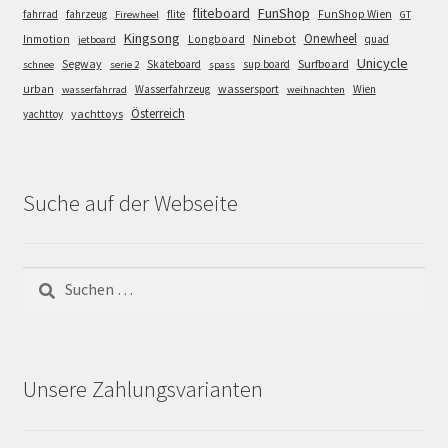
FunShop
fliteboard
fahrrad
fahrzeug
flite
FunShop Wien
Firewheel
GT
Kingsong
Onewheel
Ninebot
Inmotion
Longboard
quad
jetboard
Unicycle
Segway
Surfboard
Skateboard
sup board
schnee
serie 2
spass
wassersport
urban
Wasserfahrzeug
Wien
wasserfahrrad
weihnachten
Österreich
yachttoys
yachttoy
Suche auf der Webseite
Suchen
nach:
Unsere Zahlungsvarianten