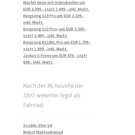
Nosfet Aeon mit Hybridreifen um
EUR 2.599,- statt 2.699,- inkl. MwSt.
Kingsong S19 Pro um EUR 2.299,-
inkl. MwSt.
Kingsong S22 Pro+ um EUR 3.399,-
statt 3.499,- inkl. MwSt.
Kingsong KS18XL Pro um EUR 1.799,-
statt 1.899,- inkl. MwSt.
Jaykay E-Finne um EUR 479,- statt
699,- inkl. MwSt.
Nach der 36. Novelle der
StVO weiterhin legal als
Fahrrad:
Scuddy Slim V4
Mobot Elektrodreirad