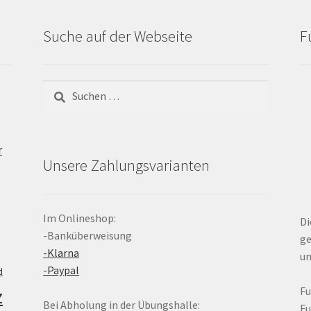
Suche auf der Webseite
F
Suchen
nach:
r
Unsere Zahlungsvarianten
Im Onlineshop:
Di
-Banküberweisung
ge
-Klarna
un
-Paypal
d
z
F
Bei Abholung in der Übungshalle:
F