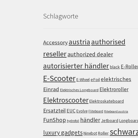
Schlagworte
authorised
austria
Accessory
reseller
authorized dealer
autorisierter händler
E-Rolle
black
E-Scooter
elektrisches
eFoil
E-Wheel
Einrad
Elektroroller
Elektrisches Longboard
Elektroscooter
Elektroskateboard
Ersatzteil
EUC
Evolve
Fliteboard
fliteboard austria
FunShop
händler
Jetboard
Longboar
hydrofoil
schwar
luxury gadgets
Roller
Ninebot