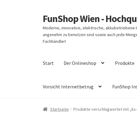
FunShop Wien - Hochqua
Zur
Zum
Navigation
Inhalt
Moderne, innovative, elektrische, akkubetriebene
springen
springen
angenehm zu benutzen sind sowie auch jede Menge 
Fachhändler!
Start
Der Onlineshop
Produkte
Vorsicht Internetbetrug
FunShop In
Startseite
Produkte verschlagwortet mit „ks