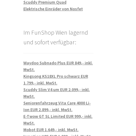
Scuddy Premium Quad
Elektrische Einräder von Nosfet
Im FunShop Wien lagernd
und sofort verfügbar:
Waydoo Subnado Plus EUR 849,- inkl.
MwSt.
Kingsong KS18XL Pro schwarz EUR
1.799,- inkl. MwSt.
Scuddy Slim V4 um EUR 2.099,- inkl.
MwSt.
Seniorenfahrzeug Vita Care 4000 Li-
Ion EUR 2.899,- inkl. MwSt.
E-Twow GT SL Limited EUR 999,- inkl.
MwSt.
Mobot EUR 1.649,- inkl. MwSt.