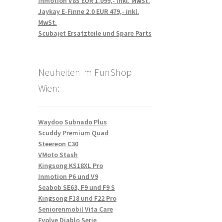
Inmotion V8S EUR 1.099,- inkl. MwSt.
Jaykay E-Finne 2.0 EUR 479,- inkl.
MwSt.
Scubajet Ersatzteile und Spare Parts
Neuheiten im FunShop
Wien:
Waydoo Subnado Plus
Scuddy Premium Quad
Steereon C30
VMoto Stash
Kingsong KS18XL Pro
Inmotion P6 und V9
Seabob SE63, F9 und F9 S
Kingsong F18 und F22 Pro
Seniorenmobil Vita Care
Evolve Diablo Serie