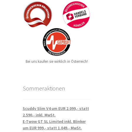
Bei uns kaufen sie wirklich in Österreich!
Sommeraktionen
Scuddy Slim V4 um EUR 2.099,- statt
2.590,- inkl. MwSt.
E-Twow GT SL Limited inkl. Blinker
um EUR 999,- statt 1.049,- MwSt.