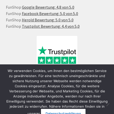
FunShop
Google Bewertung: 4,8 von 5,0
FunShop
Facebook Bewertung: 5,0 von 5,0
FunShop
Herold Bewertung: 5,0 von 5,0
FunShop
Trustpilot Bewertung: 4,4 von 5,0
Wir verwenden Cookies, um ihnen den bestmöglichen Service
zu gewährleisten. Für eine technisch uneingeschränkte und
sichere Nutzung unserer Webseite werden notwendige
Cookies eingesetzt. Analyse Cookies, für die weitere
Verbesserung der Webseite, und Marketing Cookies, für die
Anzeige individueller Angebote, werden nur nach Ihrer
Einwilligung verwendet. Sie haben das Recht diese Einwilligung
jederzeit zu widerrufen. Nähere Informationen finden sie in
© FunShop Wien - Hochqualitative Elektromobilität 2026
unserer
Datenschutzerklärung
.