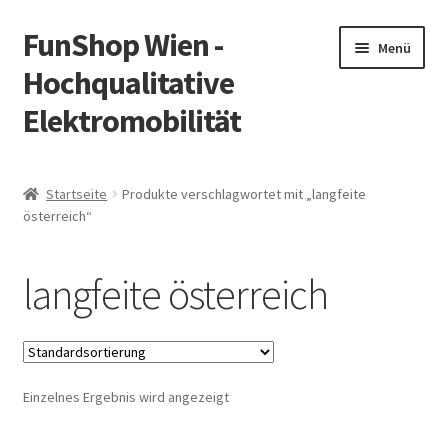
FunShop Wien -
Zur
Zum
Menü
Navigation
Inhalt
Hochqualitative
springen
springen
Elektromobilität
Unterm
Zum Onlineshop
öffnen
Startseite
Produkte verschlagwortet mit „langfeite
Unterm
österreich“
Informationen zur Rechtslage in Österreich
öffnen
Unterm
Vorsicht Internetbetrug
langfeite österreich
öffnen
Unterm
Über FunShop
öffnen
Impressum
Einzelnes Ergebnis wird angezeigt
Zum Onlineshop in der Web Version