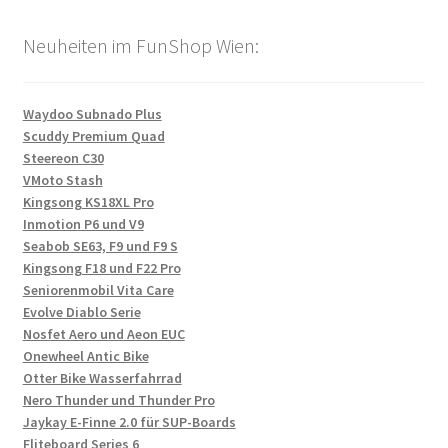
Neuheiten im FunShop Wien:
Waydoo Subnado Plus
Scuddy Premium Quad
Steereon C30
VMoto Stash
Kingsong KS18XL Pro
Inmotion P6 und V9
Seabob SE63, F9 und F9 S
Kingsong F18 und F22 Pro
Seniorenmobil Vita Care
Evolve Diablo Serie
Nosfet Aero und Aeon EUC
Onewheel Antic Bike
Otter Bike Wasserfahrrad
Nero Thunder und Thunder Pro
Jaykay E-Finne 2.0 für SUP-Boards
Fliteboard Series 6