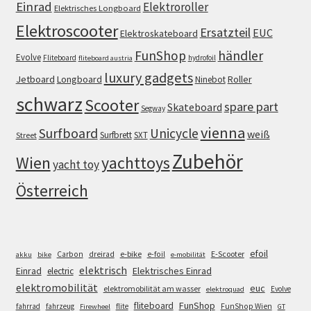
Einrad
Elektroroller
Elektrisches Longboard
Elektroscooter
Ersatzteil
EUC
Elektroskateboard
FunShop
händler
Evolve
Fliteboard
hydrofoil
fliteboard austria
luxury gadgets
Jetboard
Longboard
Roller
Ninebot
schwarz
Scooter
spare part
Skateboard
Segway
vienna
Surfboard
Unicycle
weiß
Surfbrett
SXT
Street
Zubehör
Wien
yachttoys
yacht toy
Österreich
efoil
e-bike
E-Scooter
Carbon
dreirad
e-foil
akku
bike
e-mobilität
elektrisch
Einrad
Elektrisches Einrad
electric
elektromobilität
euc
elektromobilität am wasser
Evolve
elektroquad
FunShop
fliteboard
fahrrad
fahrzeug
flite
FunShop Wien
Firewheel
GT