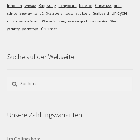
Kingsong
Onewheel
Ninebot
Inmotion
Longboard
quad
jetboard
Unicycle
Segway
Surfboard
Skateboard
sup board
schnee
serie 2
spass
wassersport
urban
Wasserfahrzeug
Wien
wasserfahrrad
weihnachten
Österreich
yachttoys
yachttoy
Suche auf der Webseite
Suchen
nach:
Unsere Zahlungsvarianten
Im Onlineshop: