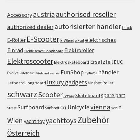
authorised reseller
austria
Accessory
autorisierter händler
authorized dealer
black
E-Scooter
elektrisches
E-Roller
eFoil
E-Wheel
Einrad
Elektroroller
Elektrisches Longboard
Elektroscooter
Ersatzteil
EUC
Elektroskateboard
FunShop
händler
Evolve
Fliteboard
hydrofoil
fliteboard austria
luxury gadgets
Jetboard
Longboard
Roller
Ninebot
schwarz
Scooter
spare part
Skateboard
Segway
vienna
Surfboard
Unicycle
weiß
Surfbrett
SXT
Street
Zubehör
Wien
yachttoys
yacht toy
Österreich