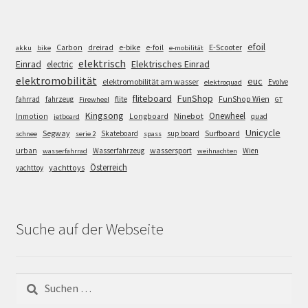
efoil
e-bike
E-Scooter
Carbon
dreirad
e-foil
akku
bike
e-mobilität
elektrisch
Einrad
Elektrisches Einrad
electric
elektromobilität
euc
elektromobilität am wasser
Evolve
elektroquad
FunShop
fliteboard
fahrrad
fahrzeug
flite
FunShop Wien
Firewheel
GT
Kingsong
Onewheel
Ninebot
Inmotion
Longboard
quad
jetboard
Unicycle
Segway
Surfboard
Skateboard
sup board
schnee
serie 2
spass
wassersport
urban
Wasserfahrzeug
Wien
wasserfahrrad
weihnachten
Österreich
yachttoys
yachttoy
Suche auf der Webseite
Suchen
nach: