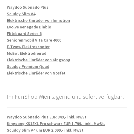
Waydoo Subnado Plus
Scuddy Slim V4
Elektrische Einräder von Inmotion
Evolve Renegade Diablo
Fliteboard Series 6
Seniorenmobil Vita Care 4000
E-Twow Elektroscooter
MoBot Elektrodreirad
Elektrische Einräder von Kingsong
Scuddy Premium Quad
Elektrische Einräder von Nosfet
Im FunShop Wien lagernd und sofort verfügbar:
Waydoo Subnado Plus EUR 849,- inkl. MwSt.
Kingsong KS18XL Pro schwarz EUR 1.799,- inkl. MwSt.
Scuddy Slim V4 um EUR 2.099,- inkl. MwSt.