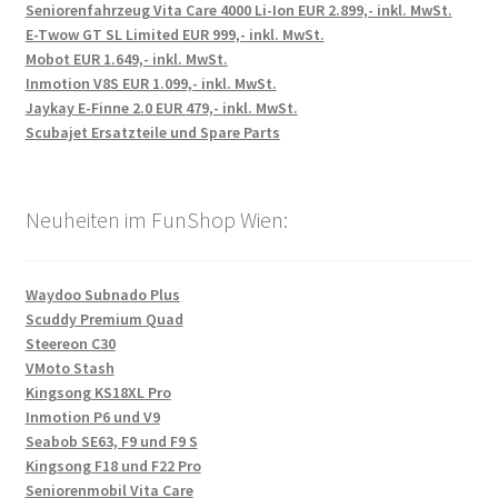
Seniorenfahrzeug Vita Care 4000 Li-Ion EUR 2.899,- inkl. MwSt.
E-Twow GT SL Limited EUR 999,- inkl. MwSt.
Mobot EUR 1.649,- inkl. MwSt.
Inmotion V8S EUR 1.099,- inkl. MwSt.
Jaykay E-Finne 2.0 EUR 479,- inkl. MwSt.
Scubajet Ersatzteile und Spare Parts
Neuheiten im FunShop Wien:
Waydoo Subnado Plus
Scuddy Premium Quad
Steereon C30
VMoto Stash
Kingsong KS18XL Pro
Inmotion P6 und V9
Seabob SE63, F9 und F9 S
Kingsong F18 und F22 Pro
Seniorenmobil Vita Care