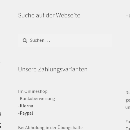
Suche auf der Webseite
F
Suchen
nach:
r
Unsere Zahlungsvarianten
Im Onlineshop:
Di
-Banküberweisung
ge
-Klarna
un
-Paypal
d
z
F
Bei Abholung in der Übungshalle:
F