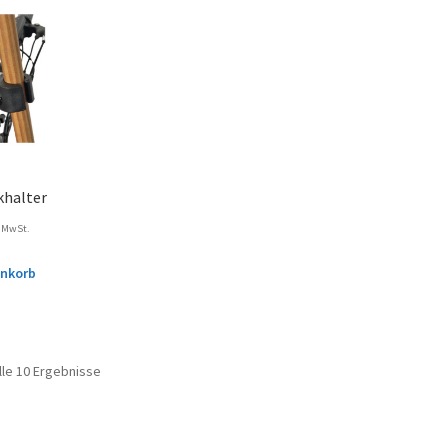
khalter
. MwSt.
enkorb
lle 10 Ergebnisse