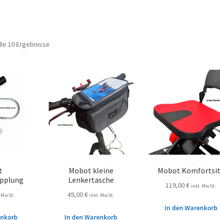
lle 10 Ergebnisse
t
Mobot kleine
Mobot Komfortsi
pplung
Lenkertasche
119,00
€
inkl. MwSt.
49,00
€
. MwSt.
inkl. MwSt.
In den Warenkorb
enkorb
In den Warenkorb