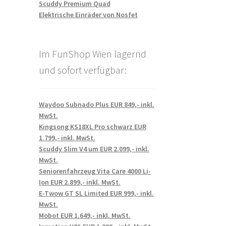
Scuddy Premium Quad
Elektrische Einräder von Nosfet
Im FunShop Wien lagernd
und sofort verfügbar:
Waydoo Subnado Plus EUR 849,- inkl.
MwSt.
Kingsong KS18XL Pro schwarz EUR
1.799,- inkl. MwSt.
Scuddy Slim V4 um EUR 2.099,- inkl.
MwSt.
Seniorenfahrzeug Vita Care 4000 Li-
Ion EUR 2.899,- inkl. MwSt.
E-Twow GT SL Limited EUR 999,- inkl.
MwSt.
Mobot EUR 1.649,- inkl. MwSt.