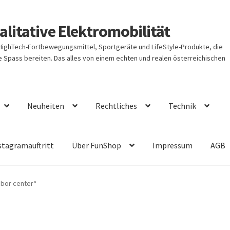
litative Elektromobilität
 HighTech-Fortbewegungsmittel, Sportgeräte und LifeStyle-Produkte, die
Spass bereiten. Das alles von einem echten und realen österreichischen
Neuheiten
Rechtliches
Technik
stagramauftritt
Über FunShop
Impressum
AGB
bor center“