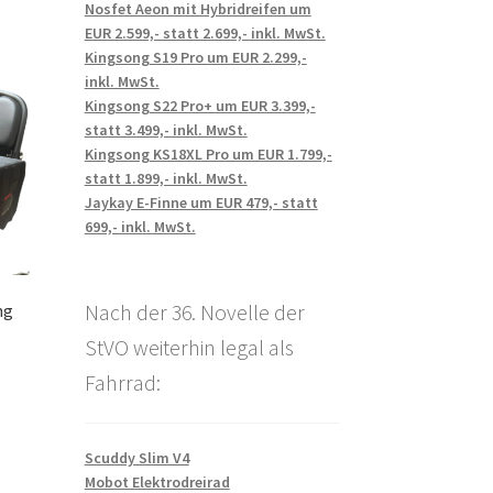
Nosfet Aeon mit Hybridreifen um
EUR 2.599,- statt 2.699,- inkl. MwSt.
Kingsong S19 Pro um EUR 2.299,-
inkl. MwSt.
Kingsong S22 Pro+ um EUR 3.399,-
statt 3.499,- inkl. MwSt.
Kingsong KS18XL Pro um EUR 1.799,-
statt 1.899,- inkl. MwSt.
Jaykay E-Finne um EUR 479,- statt
699,- inkl. MwSt.
Nach der 36. Novelle der
ng
StVO weiterhin legal als
Fahrrad:
Scuddy Slim V4
Mobot Elektrodreirad