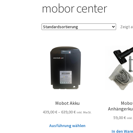
mobor center
Zeigt a
Mobot Akku
Mobo
Anhängerku
439,00
€
–
639,00
€
inkl. MwSt.
59,00
€
inkl
Ausführung wählen
In den War