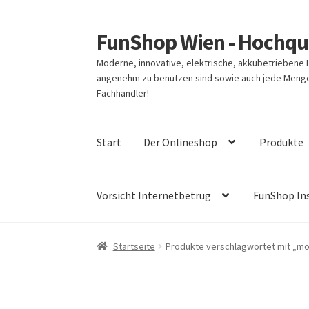
FunShop Wien - Hochqua
Zur
Zum
Navigation
Inhalt
Moderne, innovative, elektrische, akkubetriebene
springen
springen
angenehm zu benutzen sind sowie auch jede Menge 
Fachhändler!
Start
Der Onlineshop
Produkte
Vorsicht Internetbetrug
FunShop In
Startseite
Produkte verschlagwortet mit „mo