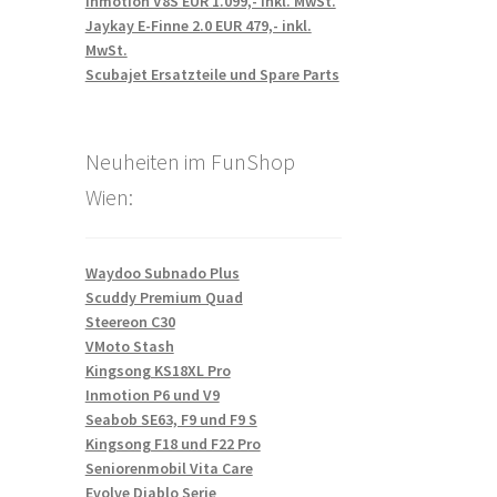
Inmotion V8S EUR 1.099,- inkl. MwSt.
Jaykay E-Finne 2.0 EUR 479,- inkl.
MwSt.
Scubajet Ersatzteile und Spare Parts
Neuheiten im FunShop
Wien:
Waydoo Subnado Plus
Scuddy Premium Quad
Steereon C30
VMoto Stash
Kingsong KS18XL Pro
Inmotion P6 und V9
Seabob SE63, F9 und F9 S
Kingsong F18 und F22 Pro
Seniorenmobil Vita Care
Evolve Diablo Serie