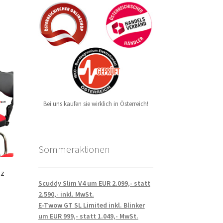
Bei uns kaufen sie wirklich in Österreich!
Sommeraktionen
tz
Scuddy Slim V4 um EUR 2.099,- statt
2.590,- inkl. MwSt.
E-Twow GT SL Limited inkl. Blinker
um EUR 999,- statt 1.049,- MwSt.