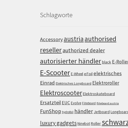
Schlagworte
authorised
austria
Accessory
reseller
authorized dealer
autorisierter händler
E-Rolle
black
E-Scooter
elektrisches
eFoil
E-Wheel
Einrad
Elektroroller
Elektrisches Longboard
Elektroscooter
Elektroskateboard
Ersatzteil
EUC
Evolve
Fliteboard
fliteboard austria
FunShop
händler
Jetboard
Longboar
hydrofoil
schwar
luxury gadgets
Roller
Ninebot