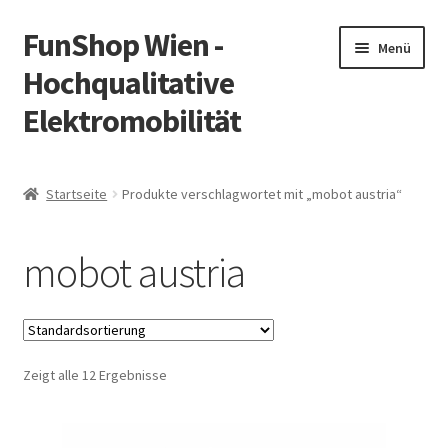
FunShop Wien -
Zur
Zum
Menü
Navigation
Inhalt
Hochqualitative
springen
springen
Elektromobilität
Unterm
Zum Onlineshop
öffnen
Startseite
Produkte verschlagwortet mit „mobot austria“
Unterm
Informationen zur Rechtslage in Österreich
öffnen
mobot austria
Unterm
Vorsicht Internetbetrug
öffnen
Unterm
Über FunShop
öffnen
Zeigt alle 12 Ergebnisse
Impressum
Zum Onlineshop in der Web Version