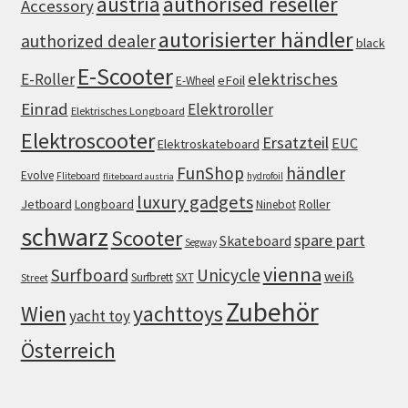
authorised reseller
austria
Accessory
autorisierter händler
authorized dealer
black
E-Scooter
elektrisches
E-Roller
eFoil
E-Wheel
Einrad
Elektroroller
Elektrisches Longboard
Elektroscooter
Ersatzteil
EUC
Elektroskateboard
FunShop
händler
Evolve
Fliteboard
hydrofoil
fliteboard austria
luxury gadgets
Jetboard
Longboard
Roller
Ninebot
schwarz
Scooter
spare part
Skateboard
Segway
vienna
Surfboard
Unicycle
weiß
Surfbrett
SXT
Street
Zubehör
Wien
yachttoys
yacht toy
Österreich