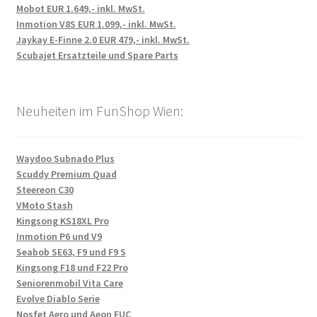
Mobot EUR 1.649,- inkl. MwSt.
Inmotion V8S EUR 1.099,- inkl. MwSt.
Jaykay E-Finne 2.0 EUR 479,- inkl. MwSt.
Scubajet Ersatzteile und Spare Parts
Neuheiten im FunShop Wien:
Waydoo Subnado Plus
Scuddy Premium Quad
Steereon C30
VMoto Stash
Kingsong KS18XL Pro
Inmotion P6 und V9
Seabob SE63, F9 und F9 S
Kingsong F18 und F22 Pro
Seniorenmobil Vita Care
Evolve Diablo Serie
Nosfet Aero und Aeon EUC