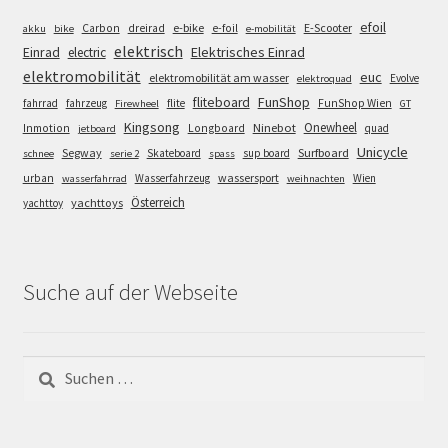
efoil
e-bike
E-Scooter
Carbon
dreirad
e-foil
akku
bike
e-mobilität
elektrisch
Einrad
Elektrisches Einrad
electric
elektromobilität
euc
elektromobilität am wasser
Evolve
elektroquad
FunShop
fliteboard
fahrrad
fahrzeug
flite
FunShop Wien
Firewheel
GT
Kingsong
Onewheel
Ninebot
Inmotion
Longboard
quad
jetboard
Unicycle
Segway
Surfboard
Skateboard
sup board
schnee
serie 2
spass
wassersport
urban
Wasserfahrzeug
Wien
wasserfahrrad
weihnachten
Österreich
yachttoys
yachttoy
Suche auf der Webseite
Suchen
nach: