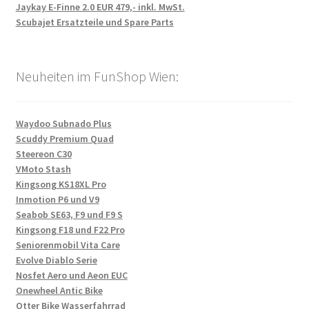
Jaykay E-Finne 2.0 EUR 479,- inkl. MwSt.
Scubajet Ersatzteile und Spare Parts
Neuheiten im FunShop Wien:
Waydoo Subnado Plus
Scuddy Premium Quad
Steereon C30
VMoto Stash
Kingsong KS18XL Pro
Inmotion P6 und V9
Seabob SE63, F9 und F9 S
Kingsong F18 und F22 Pro
Seniorenmobil Vita Care
Evolve Diablo Serie
Nosfet Aero und Aeon EUC
Onewheel Antic Bike
Otter Bike Wasserfahrrad