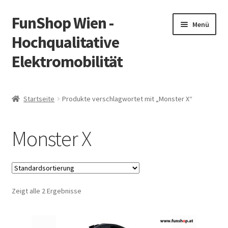
FunShop Wien -
Zur
Zum
Menü
Navigation
Inhalt
Hochqualitative
springen
springen
Elektromobilität
Unterm
Zum Onlineshop
öffnen
Startseite
Produkte verschlagwortet mit „Monster X“
Unterm
Informationen zur Rechtslage in Österreich
öffnen
Monster X
Unterm
Vorsicht Internetbetrug
öffnen
Unterm
Über FunShop
öffnen
Zeigt alle 2 Ergebnisse
Impressum
Zum Onlineshop in der Web Version