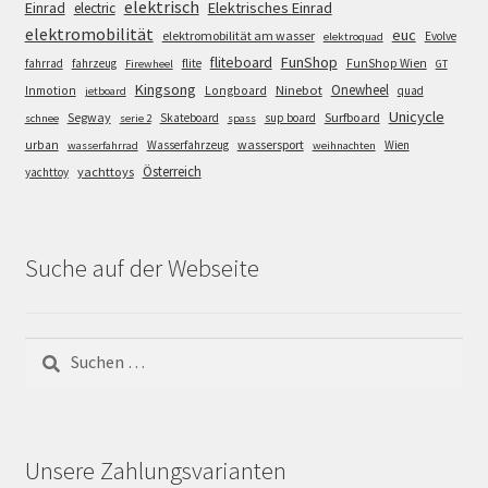
elektrisch
Einrad
Elektrisches Einrad
electric
elektromobilität
euc
elektromobilität am wasser
Evolve
elektroquad
FunShop
fliteboard
fahrrad
fahrzeug
flite
FunShop Wien
Firewheel
GT
Kingsong
Onewheel
Ninebot
Inmotion
Longboard
quad
jetboard
Unicycle
Segway
Surfboard
Skateboard
sup board
schnee
serie 2
spass
wassersport
urban
Wasserfahrzeug
Wien
wasserfahrrad
weihnachten
Österreich
yachttoys
yachttoy
Suche auf der Webseite
Suchen
nach:
Unsere Zahlungsvarianten