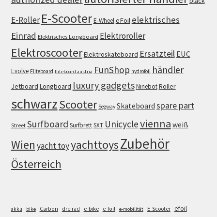
black
E-Scooter
elektrisches
E-Roller
eFoil
E-Wheel
Einrad
Elektroroller
Elektrisches Longboard
Elektroscooter
Ersatzteil
EUC
Elektroskateboard
FunShop
händler
Evolve
Fliteboard
hydrofoil
fliteboard austria
luxury gadgets
Jetboard
Longboard
Roller
Ninebot
schwarz
Scooter
spare part
Skateboard
Segway
vienna
Surfboard
Unicycle
weiß
Surfbrett
SXT
Street
Zubehör
Wien
yachttoys
yacht toy
Österreich
efoil
e-bike
E-Scooter
Carbon
dreirad
e-foil
akku
bike
e-mobilität