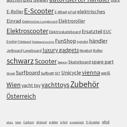
black
E-Scooter
elektrisches
E-Roller
eFoil
E-Wheel
Einrad
Elektroroller
Elektrisches Longboard
Elektroscooter
Ersatzteil
EUC
Elektroskateboard
FunShop
händler
Evolve
Fliteboard
hydrofoil
fliteboard austria
luxury gadgets
Jetboard
Longboard
Roller
Ninebot
schwarz
Scooter
spare part
Skateboard
Segway
vienna
Surfboard
Unicycle
weiß
Surfbrett
SXT
Street
Zubehör
Wien
yachttoys
yacht toy
Österreich
efoil
e-bike
E-Scooter
Carbon
dreirad
e-foil
akku
bike
e-mobilität