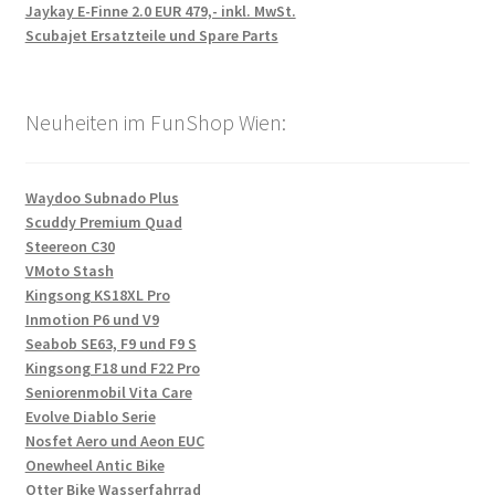
Jaykay E-Finne 2.0 EUR 479,- inkl. MwSt.
Scubajet Ersatzteile und Spare Parts
Neuheiten im FunShop Wien:
Waydoo Subnado Plus
Scuddy Premium Quad
Steereon C30
VMoto Stash
Kingsong KS18XL Pro
Inmotion P6 und V9
Seabob SE63, F9 und F9 S
Kingsong F18 und F22 Pro
Seniorenmobil Vita Care
Evolve Diablo Serie
Nosfet Aero und Aeon EUC
Onewheel Antic Bike
Otter Bike Wasserfahrrad