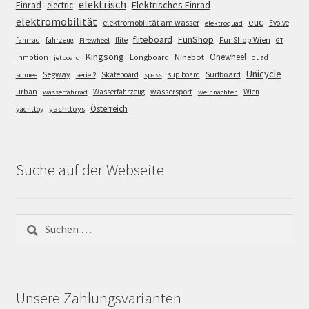
elektrisch
Einrad
Elektrisches Einrad
electric
elektromobilität
euc
elektromobilität am wasser
Evolve
elektroquad
FunShop
fliteboard
fahrrad
fahrzeug
flite
FunShop Wien
Firewheel
GT
Kingsong
Onewheel
Ninebot
Inmotion
Longboard
quad
jetboard
Unicycle
Segway
Surfboard
Skateboard
sup board
schnee
serie 2
spass
wassersport
urban
Wasserfahrzeug
Wien
wasserfahrrad
weihnachten
Österreich
yachttoys
yachttoy
Suche auf der Webseite
Suchen
nach:
Unsere Zahlungsvarianten