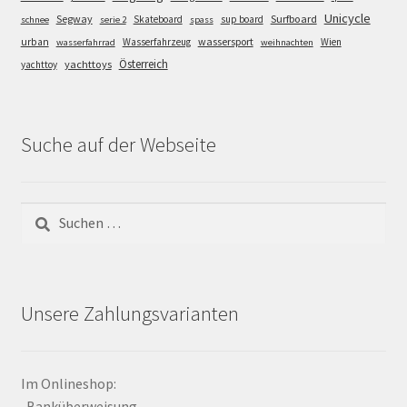
Unicycle
Segway
Surfboard
Skateboard
sup board
schnee
serie 2
spass
wassersport
urban
Wasserfahrzeug
Wien
wasserfahrrad
weihnachten
Österreich
yachttoys
yachttoy
Suche auf der Webseite
Suchen
nach:
Unsere Zahlungsvarianten
Im Onlineshop:
-Banküberweisung