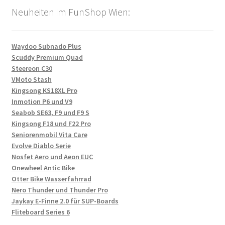
Neuheiten im FunShop Wien:
Waydoo Subnado Plus
Scuddy Premium Quad
Steereon C30
VMoto Stash
Kingsong KS18XL Pro
Inmotion P6 und V9
Seabob SE63, F9 und F9 S
Kingsong F18 und F22 Pro
Seniorenmobil Vita Care
Evolve Diablo Serie
Nosfet Aero und Aeon EUC
Onewheel Antic Bike
Otter Bike Wasserfahrrad
Nero Thunder und Thunder Pro
Jaykay E-Finne 2.0 für SUP-Boards
Fliteboard Series 6