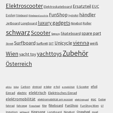
Elektroscooter
Ersatzteil
EUC
Elektroskateboard
FunShop
händler
Evolve
Fliteboard
hydrofoil
fliteboard austria
luxury gadgets
Jetboard
Longboard
Roller
Ninebot
schwarz
Scooter
spare part
Skateboard
Segway
vienna
Surfboard
Unicycle
weiß
Surfbrett
SXT
Street
Zubehör
Wien
yachttoys
yacht toy
Österreich
efoil
e-bike
E-Scooter
Carbon
dreirad
e-foil
akku
bike
e-mobilität
elektrisch
Einrad
Elektrisches Einrad
electric
elektromobilität
euc
elektromobilität am wasser
Evolve
elektroquad
FunShop
fliteboard
fahrrad
fahrzeug
flite
FunShop Wien
Firewheel
GT
Kingsong
Onewheel
Ninebot
Inmotion
Longboard
quad
jetboard