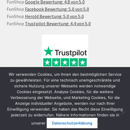
FunShop
Google Bewertung: 4,8 von 5,0
FunShop
Facebook Bewertung: 5,0 von 5,0
FunShop
Herold Bewertung: 5,0 von 5,0
FunShop
Trustpilot Bewertung: 4,4 von 5,0
Wir verwenden Cookies, um ihnen den bestmöglichen Service
zu gewährleisten. Für eine technisch uneingeschränkte und
sichere Nutzung unserer Webseite werden notwendige
Cookies eingesetzt. Analyse Cookies, für die weitere
Verbesserung der Webseite, und Marketing Cookies, für die
Anzeige individueller Angebote, werden nur nach Ihrer
Einwilligung verwendet. Sie haben das Recht diese Einwilligung
jederzeit zu widerrufen. Nähere Informationen finden sie in
© FunShop Wien - Hochqualitative Elektromobilität 2026
unserer
Datenschutzerklärung
.
Datenschutzerklärung
Erstellt mit WooCommerce
.