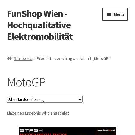
FunShop Wien -
Zur
Zum
Menü
Navigation
Inhalt
Hochqualitative
springen
springen
Elektromobilität
Unterm
Zum Onlineshop
öffnen
Startseite
Produkte verschlagwortet mit „MotoGP“
Unterm
Informationen zur Rechtslage in Österreich
öffnen
MotoGP
Unterm
Vorsicht Internetbetrug
öffnen
Unterm
Über FunShop
öffnen
Einzelnes Ergebnis wird angezeigt
Impressum
Zum Onlineshop in der Web Version