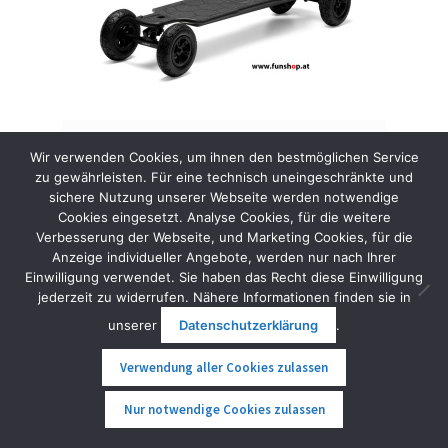
Wir verwenden Cookies, um ihnen den bestmöglichen Service
zu gewährleisten. Für eine technisch uneingeschränkte und
sichere Nutzung unserer Webseite werden notwendige
Evolve Carbon GTR All-Terrain Vorführgerät
Cookies eingesetzt. Analyse Cookies, für die weitere
Verbesserung der Webseite, und Marketing Cookies, für die
ANGEBOT!
Anzeige individueller Angebote, werden nur nach Ihrer
Einwilligung verwendet. Sie haben das Recht diese Einwilligung
2.049,00
€
1.949,00
€
inkl. MwSt.
jederzeit zu widerrufen. Nähere Informationen finden sie in
unserer
Datenschutzerklärung
.
Weiterlesen
Verwendung aller Cookies zulassen
0
Nur notwendige Cookies zulassen
Suche
Suche