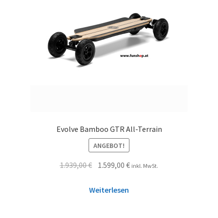
Evolve Bamboo GTR All-Terrain
ANGEBOT!
1.939,00
€
1.599,00
€
inkl. MwSt.
Weiterlesen