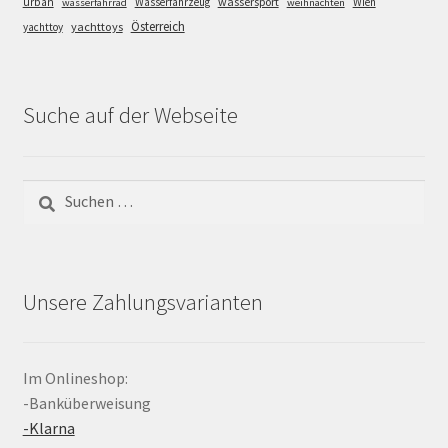
wassersport
urban
Wasserfahrzeug
Wien
wasserfahrrad
weihnachten
Österreich
yachttoys
yachttoy
Suche auf der Webseite
Suchen
nach:
Unsere Zahlungsvarianten
Im Onlineshop:
-Banküberweisung
-Klarna