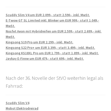
Scuddy Slim V4 um EUR 2.099,- statt 2.590,- inkl. MwSt.
E-Twow GT SL Limited inkl. Blinker um EUR 999,- statt 1.049,-
MwSt.
Nosfet Aeon mit Hybridreifen um EUR 2.599,- statt 2.699,- inkl.
MwSt.
Kingsong S19 Pro um EUR 2.299,- inkl. MwSt.
Kingsong S22 Pro+ um EUR 3.399,- statt 3.499,- inkl. MwSt.
Kingsong KS18XL Pro um EUR 1.799,- statt 1.899,- inkl. MwSt.
Jaykay E-Finne um EUR 479,- statt 699,- inkl. MwSt.
Nach der 36. Novelle der StVO weiterhin legal als
Fahrrad:
Scuddy Slim V4
Mobot Elektrodreirad