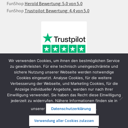
FunShop
Herold Bewertung: 5,0 von 5,0
FunShop
Trustpilot Bewertung: 4,4 von 5,0
Wir verwenden Cookies, um ihnen den bestmöglichen Service
zu gewährleisten. Für eine technisch uneingeschränkte und
sichere Nutzung unserer Webseite werden notwendige
Cookies eingesetzt. Analyse Cookies, für die weitere
Verbesserung der Webseite, und Marketing Cookies, für die
Anzeige individueller Angebote, werden nur nach Ihrer
Einwilligung verwendet. Sie haben das Recht diese Einwilligung
jederzeit zu widerrufen. Nähere Informationen finden sie in
© FunShop Wien - Hochqualitative Elektromobilität 2026
unserer
Datenschutzerklärung
.
Datenschutzerklärung
Erstellt mit WooCommerce
.
Verwendung aller Cookies zulassen