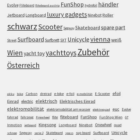
FunShop
händler
Evolve
Fliteboard
hydrofoil
fliteboard austria
luxury gadgets
Jetboard
Longboard
Roller
Ninebot
schwarz
Scooter
spare part
Skateboard
Segway
vienna
Surfboard
Unicycle
weiß
Surfbrett
SXT
Street
Zubehör
Wien
yachttoys
yacht toy
Österreich
efoil
e-bike
E-Scooter
Carbon
dreirad
e-foil
akku
bike
e-mobilität
elektrisch
Einrad
Elektrisches Einrad
electric
elektromobilität
euc
elektromobilität am wasser
Evolve
elektroquad
FunShop
fliteboard
fahrrad
fahrzeug
flite
FunShop Wien
Firewheel
GT
Kingsong
Onewheel
Ninebot
Inmotion
Longboard
quad
jetboard
Unicycle
Segway
Surfboard
Skateboard
sup board
schnee
serie 2
spass