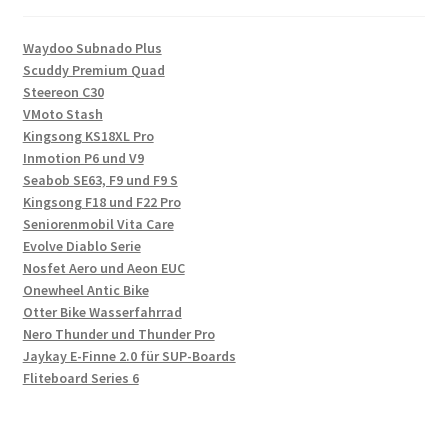
Waydoo Subnado Plus
Scuddy Premium Quad
Steereon C30
VMoto Stash
Kingsong KS18XL Pro
Inmotion P6 und V9
Seabob SE63, F9 und F9 S
Kingsong F18 und F22 Pro
Seniorenmobil Vita Care
Evolve Diablo Serie
Nosfet Aero und Aeon EUC
Onewheel Antic Bike
Otter Bike Wasserfahrrad
Nero Thunder und Thunder Pro
Jaykay E-Finne 2.0 für SUP-Boards
Fliteboard Series 6