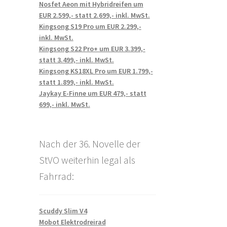
Nosfet Aeon mit Hybridreifen um
EUR 2.599,- statt 2.699,- inkl. MwSt.
Kingsong S19 Pro um EUR 2.299,-
inkl. MwSt.
Kingsong S22 Pro+ um EUR 3.399,-
statt 3.499,- inkl. MwSt.
Kingsong KS18XL Pro um EUR 1.799,-
statt 1.899,- inkl. MwSt.
Jaykay E-Finne um EUR 479,- statt
699,- inkl. MwSt.
Nach der 36. Novelle der
StVO weiterhin legal als
Fahrrad:
Scuddy Slim V4
Mobot Elektrodreirad