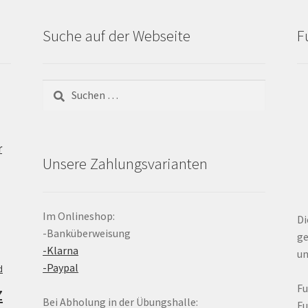
Suche auf der Webseite
F
Suchen
nach:
r
Unsere Zahlungsvarianten
Im Onlineshop:
Di
-Banküberweisung
ge
-Klarna
un
-Paypal
d
z
F
Bei Abholung in der Übungshalle:
F