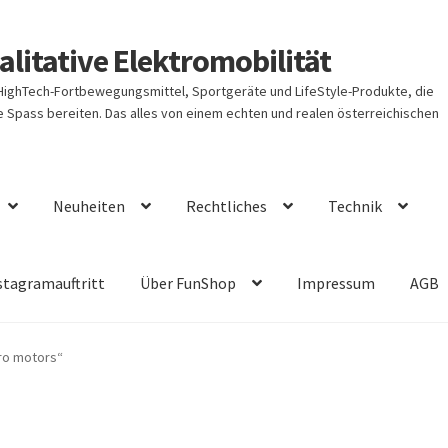
litative Elektromobilität
 HighTech-Fortbewegungsmittel, Sportgeräte und LifeStyle-Produkte, die
Spass bereiten. Das alles von einem echten und realen österreichischen
Neuheiten
Rechtliches
Technik
stagramauftritt
Über FunShop
Impressum
AGB
ro motors“