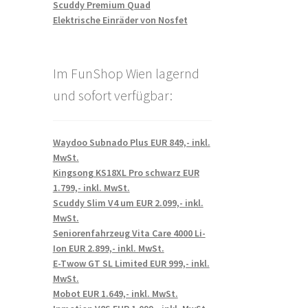
Scuddy Premium Quad
Elektrische Einräder von Nosfet
Im FunShop Wien lagernd
und sofort verfügbar:
Waydoo Subnado Plus EUR 849,- inkl.
MwSt.
Kingsong KS18XL Pro schwarz EUR
1.799,- inkl. MwSt.
Scuddy Slim V4 um EUR 2.099,- inkl.
MwSt.
Seniorenfahrzeug Vita Care 4000 Li-
Ion EUR 2.899,- inkl. MwSt.
E-Twow GT SL Limited EUR 999,- inkl.
MwSt.
Mobot EUR 1.649,- inkl. MwSt.