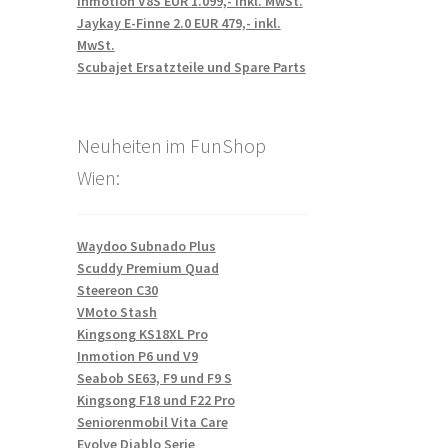
Inmotion V8S EUR 1.099,- inkl. MwSt.
Jaykay E-Finne 2.0 EUR 479,- inkl.
MwSt.
Scubajet Ersatzteile und Spare Parts
Neuheiten im FunShop
Wien:
Waydoo Subnado Plus
Scuddy Premium Quad
Steereon C30
VMoto Stash
Kingsong KS18XL Pro
Inmotion P6 und V9
Seabob SE63, F9 und F9 S
Kingsong F18 und F22 Pro
Seniorenmobil Vita Care
Evolve Diablo Serie