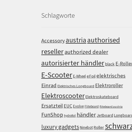
Schlagworte
authorised
austria
Accessory
reseller
authorized dealer
autorisierter händler
E-Rolle
black
E-Scooter
elektrisches
eFoil
E-Wheel
Einrad
Elektroroller
Elektrisches Longboard
Elektroscooter
Elektroskateboard
Ersatzteil
EUC
Evolve
Fliteboard
fliteboard austria
FunShop
händler
Jetboard
Longboar
hydrofoil
schwar
luxury gadgets
Roller
Ninebot