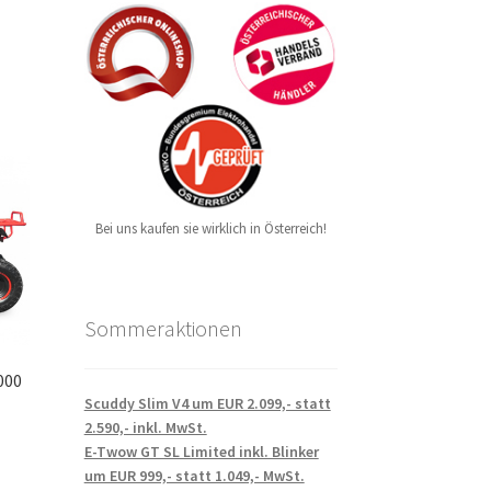
Bei uns kaufen sie wirklich in Österreich!
Sommeraktionen
000
Scuddy Slim V4 um EUR 2.099,- statt
2.590,- inkl. MwSt.
E-Twow GT SL Limited inkl. Blinker
um EUR 999,- statt 1.049,- MwSt.