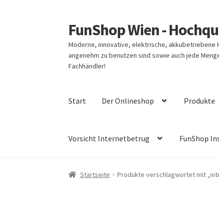
FunShop Wien - Hochqua
Zur
Zum
Navigation
Inhalt
Moderne, innovative, elektrische, akkubetriebene
springen
springen
angenehm zu benutzen sind sowie auch jede Menge 
Fachhändler!
Start
Der Onlineshop
Produkte
Vorsicht Internetbetrug
FunShop In
Startseite
Produkte verschlagwortet mit „nit