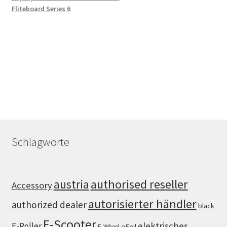
Fliteboard Series 6
Schlagworte
authorised reseller
austria
Accessory
autorisierter händler
authorized dealer
black
E-Scooter
elektrisches
E-Roller
eFoil
E-Wheel