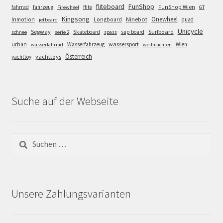
FunShop
fliteboard
fahrrad
fahrzeug
flite
FunShop Wien
Firewheel
GT
Kingsong
Onewheel
Ninebot
Inmotion
Longboard
quad
jetboard
Unicycle
Segway
Surfboard
Skateboard
sup board
schnee
serie 2
spass
wassersport
urban
Wasserfahrzeug
Wien
wasserfahrrad
weihnachten
Österreich
yachttoys
yachttoy
Suche auf der Webseite
Suchen
nach:
Unsere Zahlungsvarianten