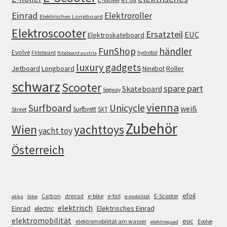
Einrad
Elektroroller
Elektrisches Longboard
Elektroscooter
Ersatzteil
EUC
Elektroskateboard
FunShop
händler
Evolve
Fliteboard
hydrofoil
fliteboard austria
luxury gadgets
Jetboard
Longboard
Roller
Ninebot
schwarz
Scooter
spare part
Skateboard
Segway
vienna
Surfboard
Unicycle
weiß
Surfbrett
SXT
Street
Zubehör
Wien
yachttoys
yacht toy
Österreich
efoil
e-bike
E-Scooter
Carbon
dreirad
e-foil
akku
bike
e-mobilität
elektrisch
Einrad
Elektrisches Einrad
electric
elektromobilität
euc
elektromobilität am wasser
Evolve
elektroquad