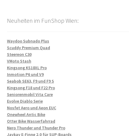
Neuheiten im FunShop Wien:
Waydoo Subnado Plus
Scuddy Premium Quad
Steereon C30
VMoto Stash
Kingsong KS18XL Pro
Inmotion P6 und V9
Seabob SE63, F9 und F9 S
Kingsong F18 und F22 Pro
Seniorenmobil Vita Care
Evolve Diablo Serie
Nosfet Aero und Aeon EUC
Onewheel Antic Bike
Otter Bike Wasserfahrrad
Nero Thunder und Thunder Pro
Jaykay E-Finne 2.0 für SUP-Boards