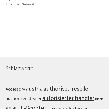
Fliteboard Series 6
Schlagworte
authorised reseller
austria
Accessory
autorisierter händler
authorized dealer
black
E-Scooter
elektrisches
E-Roller
eFoil
E-Wheel