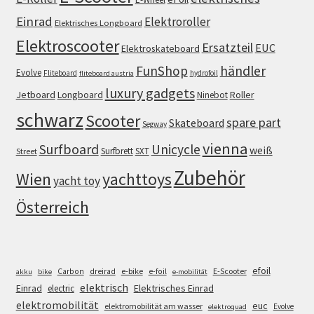
Einrad
Elektroroller
Elektrisches Longboard
Elektroscooter
Ersatzteil
EUC
Elektroskateboard
FunShop
händler
Evolve
Fliteboard
hydrofoil
fliteboard austria
luxury gadgets
Jetboard
Longboard
Roller
Ninebot
schwarz
Scooter
spare part
Skateboard
Segway
vienna
Surfboard
Unicycle
weiß
Surfbrett
SXT
Street
Zubehör
Wien
yachttoys
yacht toy
Österreich
efoil
e-bike
E-Scooter
Carbon
dreirad
e-foil
akku
bike
e-mobilität
elektrisch
Einrad
Elektrisches Einrad
electric
elektromobilität
euc
elektromobilität am wasser
Evolve
elektroquad