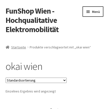
FunShop Wien -
Zur
Zum
Menü
Navigation
Inhalt
Hochqualitative
springen
springen
Elektromobilität
Unterm
Zum Onlineshop
öffnen
Startseite
Produkte verschlagwortet mit „okai wien“
Unterm
Informationen zur Rechtslage in Österreich
öffnen
okai wien
Unterm
Vorsicht Internetbetrug
öffnen
Unterm
Über FunShop
öffnen
Einzelnes Ergebnis wird angezeigt
Impressum
Zum Onlineshop in der Web Version