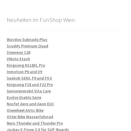
Neuheiten im FunShop Wien:
Waydoo Subnado Plus
Scuddy Premium Quad
Steereon C30
VMoto Stash
Kingsong KS18XL Pro
Inmotion P6 und V9
Seabob SE63, F9 und F9 S
Kingsong F18 und F22 Pro
Seniorenmobil Vita Care
Evolve Diablo Serie
Nosfet Aero und Aeon EUC
Onewheel Antic Bike
Otter Bike Wasserfahrrad
Nero Thunder und Thunder Pro
Jaykay E-Finne 2.0 für SUP-Boards