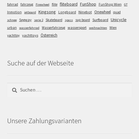
FunShop
fliteboard
fahrrad
fahrzeug
flite
FunShop Wien
Firewheel
GT
Kingsong
Onewheel
Ninebot
Inmotion
Longboard
quad
jetboard
Unicycle
Segway
Surfboard
Skateboard
sup board
schnee
serie 2
spass
wassersport
urban
Wasserfahrzeug
Wien
wasserfahrrad
weihnachten
Österreich
yachttoys
yachttoy
Suche auf der Webseite
Suchen
nach:
Unsere Zahlungsvarianten