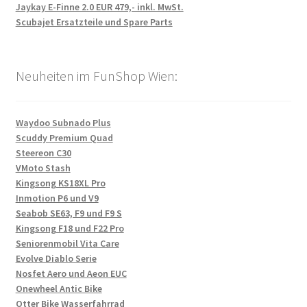
Jaykay E-Finne 2.0 EUR 479,- inkl. MwSt.
Scubajet Ersatzteile und Spare Parts
Neuheiten im FunShop Wien:
Waydoo Subnado Plus
Scuddy Premium Quad
Steereon C30
VMoto Stash
Kingsong KS18XL Pro
Inmotion P6 und V9
Seabob SE63, F9 und F9 S
Kingsong F18 und F22 Pro
Seniorenmobil Vita Care
Evolve Diablo Serie
Nosfet Aero und Aeon EUC
Onewheel Antic Bike
Otter Bike Wasserfahrrad