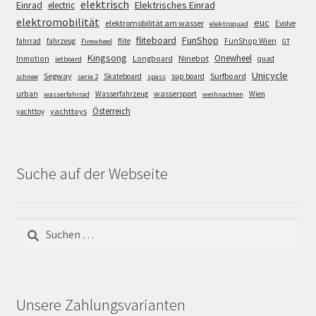
elektrisch
Einrad
Elektrisches Einrad
electric
elektromobilität
euc
elektromobilität am wasser
Evolve
elektroquad
FunShop
fliteboard
fahrrad
fahrzeug
flite
FunShop Wien
Firewheel
GT
Kingsong
Onewheel
Ninebot
Inmotion
Longboard
quad
jetboard
Unicycle
Segway
Surfboard
Skateboard
sup board
schnee
serie 2
spass
wassersport
urban
Wasserfahrzeug
Wien
wasserfahrrad
weihnachten
Österreich
yachttoys
yachttoy
Suche auf der Webseite
Suchen
nach:
Unsere Zahlungsvarianten