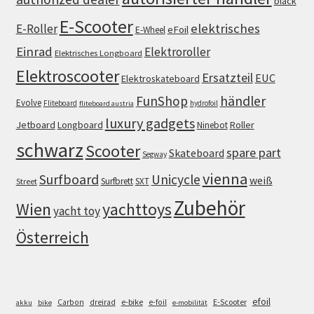
black
E-Scooter
elektrisches
E-Roller
eFoil
E-Wheel
Einrad
Elektroroller
Elektrisches Longboard
Elektroscooter
Ersatzteil
EUC
Elektroskateboard
FunShop
händler
Evolve
Fliteboard
hydrofoil
fliteboard austria
luxury gadgets
Jetboard
Longboard
Roller
Ninebot
schwarz
Scooter
spare part
Skateboard
Segway
vienna
Surfboard
Unicycle
weiß
Surfbrett
SXT
Street
Zubehör
Wien
yachttoys
yacht toy
Österreich
efoil
e-bike
E-Scooter
Carbon
dreirad
e-foil
akku
bike
e-mobilität