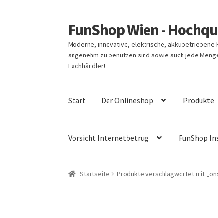
FunShop Wien - Hochqua
Zur
Zum
Navigation
Inhalt
Moderne, innovative, elektrische, akkubetriebene
springen
springen
angenehm zu benutzen sind sowie auch jede Menge 
Fachhändler!
Start
Der Onlineshop
Produkte
Vorsicht Internetbetrug
FunShop In
Startseite
Produkte verschlagwortet mit „ons