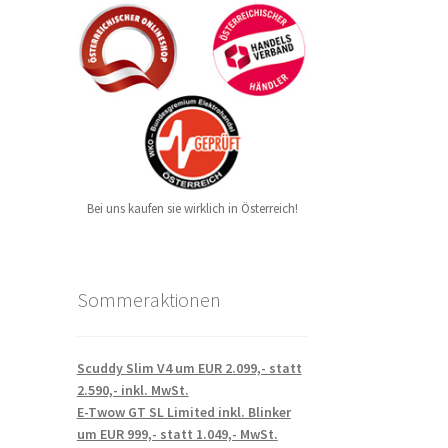
Bei uns kaufen sie wirklich in Österreich!
Sommeraktionen
Scuddy Slim V4 um EUR 2.099,- statt
2.590,- inkl. MwSt.
E-Twow GT SL Limited inkl. Blinker
um EUR 999,- statt 1.049,- MwSt.