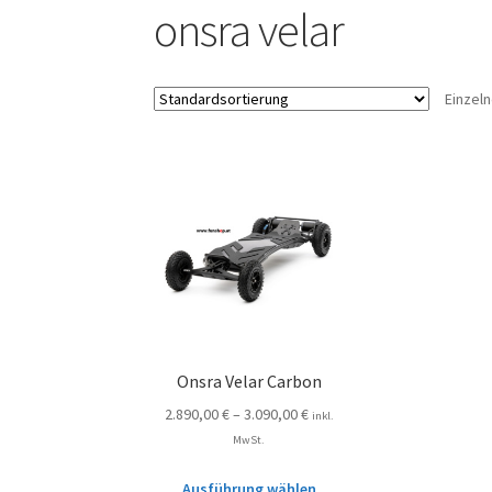
onsra velar
Einzel
Onsra Velar Carbon
2.890,00
€
–
3.090,00
€
inkl.
MwSt.
Ausführung wählen