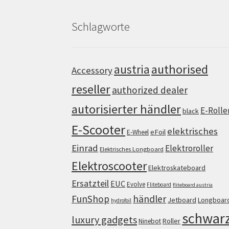
Schlagworte
authorised
austria
Accessory
reseller
authorized dealer
autorisierter händler
E-Rolle
black
E-Scooter
elektrisches
eFoil
E-Wheel
Einrad
Elektroroller
Elektrisches Longboard
Elektroscooter
Elektroskateboard
Ersatzteil
EUC
Evolve
Fliteboard
fliteboard austria
FunShop
händler
Jetboard
Longboar
hydrofoil
schwar
luxury gadgets
Roller
Ninebot