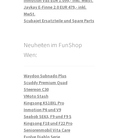
Inmotion V8S EUR 1.099,- inkl. MwSt.
Jaykay E-Finne 2.0 EUR 479,- inkl.
MwSt.
Scubajet Ersatzteile und Spare Parts
Neuheiten im FunShop
Wien:
Waydoo Subnado Plus
Scuddy Premium Quad
Steereon C30
VMoto Stash
Kingsong KS18XL Pro
Inmotion P6 und V9
Seabob SE63, F9 und F9 S
Kingsong F18 und F22 Pro
Seniorenmobil Vita Care
Evolve Diablo Serie