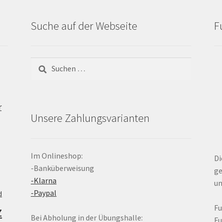
Suche auf der Webseite
F
Suchen
nach:
r
Unsere Zahlungsvarianten
Im Onlineshop:
Di
-Banküberweisung
ge
-Klarna
un
-Paypal
d
z
F
Bei Abholung in der Übungshalle:
F