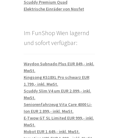
Scuddy Premium Quad
Elektrische Einräder von Nosfet
Im FunShop Wien lagernd
und sofort verfügbar:
Waydoo Subnado Plus EUR 849,- inkl.
MwSt.
Kingsong KS18XL Pro schwarz EUR
1.799,- inkl. MwSt.
Scuddy Slim V4 um EUR 2.099,- inkl.
MwSt.
Seniorenfahrzeug Vita Care 4000 Li-
Ion EUR 2.899,- inkl. MwSt.
E-Twow GT SL Limited EUR 999,- inkl.
MwSt.
Mobot EUR 1.649,- inkl. MwSt.