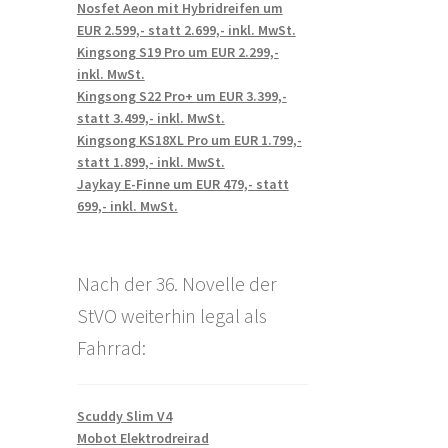
Nosfet Aeon mit Hybridreifen um
EUR 2.599,- statt 2.699,- inkl. MwSt.
Kingsong S19 Pro um EUR 2.299,-
inkl. MwSt.
Kingsong S22 Pro+ um EUR 3.399,-
statt 3.499,- inkl. MwSt.
Kingsong KS18XL Pro um EUR 1.799,-
statt 1.899,- inkl. MwSt.
Jaykay E-Finne um EUR 479,- statt
699,- inkl. MwSt.
Nach der 36. Novelle der
StVO weiterhin legal als
Fahrrad:
Scuddy Slim V4
Mobot Elektrodreirad