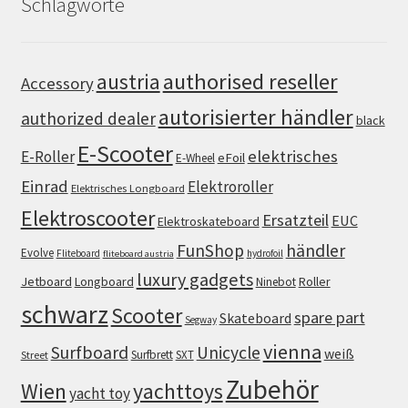
Schlagworte
authorised reseller
austria
Accessory
autorisierter händler
authorized dealer
black
E-Scooter
elektrisches
E-Roller
eFoil
E-Wheel
Einrad
Elektroroller
Elektrisches Longboard
Elektroscooter
Ersatzteil
EUC
Elektroskateboard
FunShop
händler
Evolve
Fliteboard
hydrofoil
fliteboard austria
luxury gadgets
Jetboard
Longboard
Roller
Ninebot
schwarz
Scooter
spare part
Skateboard
Segway
vienna
Surfboard
Unicycle
weiß
Surfbrett
SXT
Street
Zubehör
Wien
yachttoys
yacht toy