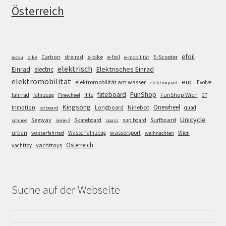
Österreich
efoil
e-bike
E-Scooter
Carbon
dreirad
e-foil
akku
bike
e-mobilität
elektrisch
Einrad
Elektrisches Einrad
electric
elektromobilität
euc
elektromobilität am wasser
Evolve
elektroquad
FunShop
fliteboard
fahrrad
fahrzeug
flite
FunShop Wien
Firewheel
GT
Kingsong
Onewheel
Ninebot
Inmotion
Longboard
quad
jetboard
Unicycle
Segway
Surfboard
Skateboard
sup board
schnee
serie 2
spass
wassersport
urban
Wasserfahrzeug
Wien
wasserfahrrad
weihnachten
Österreich
yachttoys
yachttoy
Suche auf der Webseite