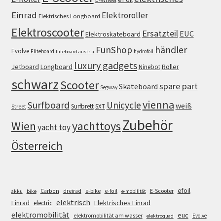
Einrad
Elektroroller
Elektrisches Longboard
Elektroscooter
Ersatzteil
EUC
Elektroskateboard
FunShop
händler
Evolve
Fliteboard
hydrofoil
fliteboard austria
luxury gadgets
Jetboard
Longboard
Roller
Ninebot
schwarz
Scooter
spare part
Skateboard
Segway
vienna
Surfboard
Unicycle
weiß
Surfbrett
SXT
Street
Zubehör
Wien
yachttoys
yacht toy
Österreich
efoil
e-bike
E-Scooter
Carbon
dreirad
e-foil
akku
bike
e-mobilität
elektrisch
Einrad
Elektrisches Einrad
electric
elektromobilität
euc
elektromobilität am wasser
Evolve
elektroquad