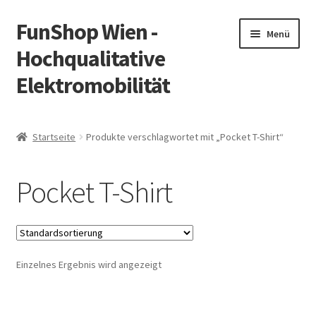
FunShop Wien -
Zur
Zum
Menü
Navigation
Inhalt
Hochqualitative
springen
springen
Elektromobilität
Unterm
Zum Onlineshop
öffnen
Startseite
Produkte verschlagwortet mit „Pocket T-Shirt“
Unterm
Informationen zur Rechtslage in Österreich
öffnen
Pocket T-Shirt
Unterm
Vorsicht Internetbetrug
öffnen
Unterm
Über FunShop
öffnen
Einzelnes Ergebnis wird angezeigt
Impressum
Zum Onlineshop in der Web Version