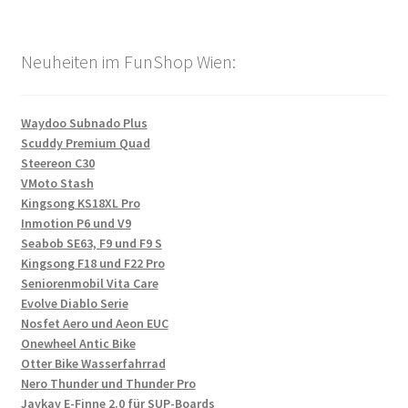
Neuheiten im FunShop Wien:
Waydoo Subnado Plus
Scuddy Premium Quad
Steereon C30
VMoto Stash
Kingsong KS18XL Pro
Inmotion P6 und V9
Seabob SE63, F9 und F9 S
Kingsong F18 und F22 Pro
Seniorenmobil Vita Care
Evolve Diablo Serie
Nosfet Aero und Aeon EUC
Onewheel Antic Bike
Otter Bike Wasserfahrrad
Nero Thunder und Thunder Pro
Jaykay E-Finne 2.0 für SUP-Boards