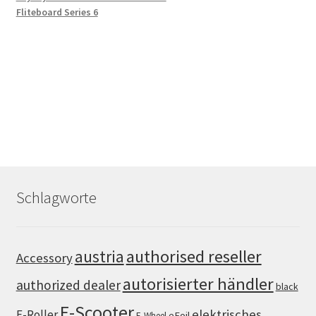
Fliteboard Series 6
Schlagworte
authorised reseller
austria
Accessory
autorisierter händler
authorized dealer
black
E-Scooter
elektrisches
E-Roller
eFoil
E-Wheel