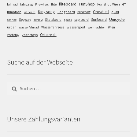
FunShop
fliteboard
fahrrad
fahrzeug
flite
FunShop Wien
Firewheel
GT
Kingsong
Onewheel
Ninebot
Inmotion
Longboard
quad
jetboard
Unicycle
Segway
Surfboard
Skateboard
sup board
schnee
serie 2
spass
wassersport
urban
Wasserfahrzeug
Wien
wasserfahrrad
weihnachten
Österreich
yachttoys
yachttoy
Suche auf der Webseite
Suchen
nach:
Unsere Zahlungsvarianten