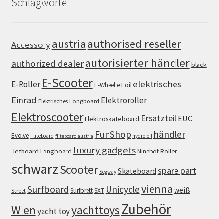
Schlagworte
authorised reseller
austria
Accessory
autorisierter händler
authorized dealer
black
E-Scooter
elektrisches
E-Roller
eFoil
E-Wheel
Einrad
Elektroroller
Elektrisches Longboard
Elektroscooter
Ersatzteil
EUC
Elektroskateboard
FunShop
händler
Evolve
Fliteboard
hydrofoil
fliteboard austria
luxury gadgets
Jetboard
Longboard
Roller
Ninebot
schwarz
Scooter
spare part
Skateboard
Segway
vienna
Surfboard
Unicycle
weiß
Surfbrett
SXT
Street
Zubehör
Wien
yachttoys
yacht toy