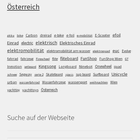
Österreich
efoil
e-bike
E-Scooter
Carbon
dreirad
e-foil
akku
bike
e-mobilität
elektrisch
Einrad
Elektrisches Einrad
electric
elektromobilität
euc
elektromobilität am wasser
Evolve
elektroquad
FunShop
fliteboard
fahrrad
fahrzeug
flite
FunShop Wien
Firewheel
GT
Kingsong
Onewheel
Ninebot
Inmotion
Longboard
quad
jetboard
Unicycle
Segway
Surfboard
Skateboard
sup board
schnee
serie 2
spass
wassersport
urban
Wasserfahrzeug
Wien
wasserfahrrad
weihnachten
Österreich
yachttoys
yachttoy
Suche auf der Webseite