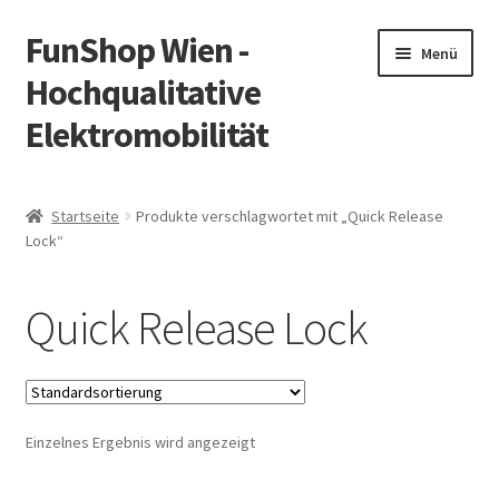
FunShop Wien -
Zur
Zum
Menü
Navigation
Inhalt
Hochqualitative
springen
springen
Elektromobilität
Unterm
Zum Onlineshop
öffnen
Startseite
Produkte verschlagwortet mit „Quick Release
Unterm
Lock“
Informationen zur Rechtslage in Österreich
öffnen
Unterm
Vorsicht Internetbetrug
Quick Release Lock
öffnen
Unterm
Über FunShop
öffnen
Impressum
Einzelnes Ergebnis wird angezeigt
Zum Onlineshop in der Web Version