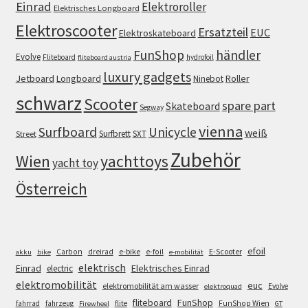
Einrad
Elektroroller
Elektrisches Longboard
Elektroscooter
Ersatzteil
EUC
Elektroskateboard
FunShop
händler
Evolve
Fliteboard
hydrofoil
fliteboard austria
luxury gadgets
Jetboard
Longboard
Roller
Ninebot
schwarz
Scooter
spare part
Skateboard
Segway
vienna
Surfboard
Unicycle
weiß
Surfbrett
SXT
Street
Zubehör
Wien
yachttoys
yacht toy
Österreich
efoil
e-bike
E-Scooter
Carbon
dreirad
e-foil
akku
bike
e-mobilität
elektrisch
Einrad
Elektrisches Einrad
electric
elektromobilität
euc
elektromobilität am wasser
Evolve
elektroquad
FunShop
fliteboard
fahrrad
fahrzeug
flite
FunShop Wien
Firewheel
GT