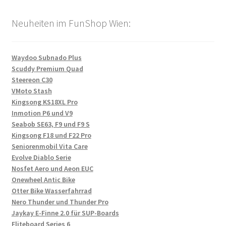
Neuheiten im FunShop Wien:
Waydoo Subnado Plus
Scuddy Premium Quad
Steereon C30
VMoto Stash
Kingsong KS18XL Pro
Inmotion P6 und V9
Seabob SE63, F9 und F9 S
Kingsong F18 und F22 Pro
Seniorenmobil Vita Care
Evolve Diablo Serie
Nosfet Aero und Aeon EUC
Onewheel Antic Bike
Otter Bike Wasserfahrrad
Nero Thunder und Thunder Pro
Jaykay E-Finne 2.0 für SUP-Boards
Fliteboard Series 6