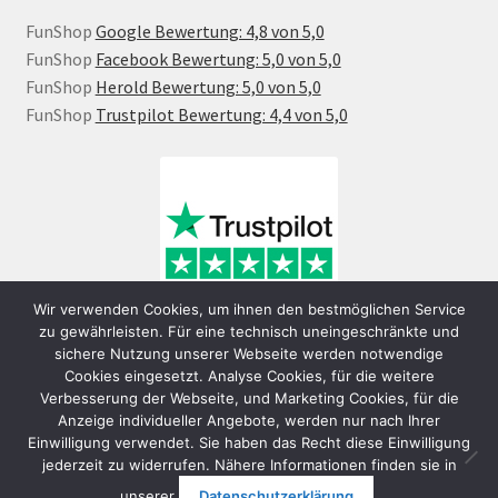
FunShop
Google Bewertung: 4,8 von 5,0
FunShop
Facebook Bewertung: 5,0 von 5,0
FunShop
Herold Bewertung: 5,0 von 5,0
FunShop
Trustpilot Bewertung: 4,4 von 5,0
Wir verwenden Cookies, um ihnen den bestmöglichen Service
zu gewährleisten. Für eine technisch uneingeschränkte und
sichere Nutzung unserer Webseite werden notwendige
Cookies eingesetzt. Analyse Cookies, für die weitere
Verbesserung der Webseite, und Marketing Cookies, für die
Anzeige individueller Angebote, werden nur nach Ihrer
Einwilligung verwendet. Sie haben das Recht diese Einwilligung
jederzeit zu widerrufen. Nähere Informationen finden sie in
© FunShop Wien - Hochqualitative Elektromobilität 2026
unserer
Datenschutzerklärung
.