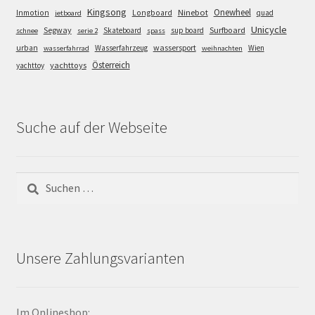
Kingsong
Onewheel
Ninebot
Inmotion
Longboard
quad
jetboard
Unicycle
Segway
Surfboard
Skateboard
sup board
schnee
serie 2
spass
wassersport
urban
Wasserfahrzeug
Wien
wasserfahrrad
weihnachten
Österreich
yachttoys
yachttoy
Suche auf der Webseite
Suchen
nach:
Unsere Zahlungsvarianten
Im Onlineshop: