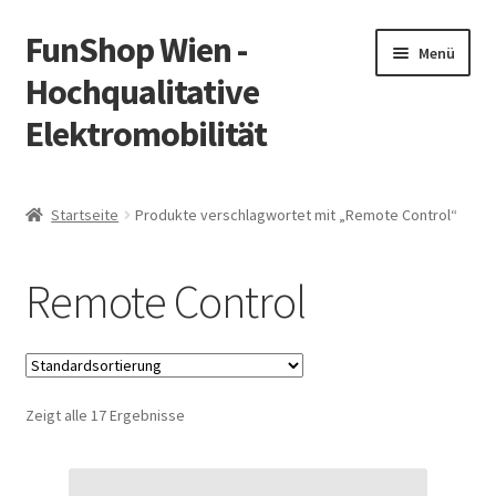
FunShop Wien -
Zur
Zum
Menü
Navigation
Inhalt
Hochqualitative
springen
springen
Elektromobilität
Unterm
Zum Onlineshop
öffnen
Startseite
Produkte verschlagwortet mit „Remote Control“
Unterm
Informationen zur Rechtslage in Österreich
öffnen
Remote Control
Unterm
Vorsicht Internetbetrug
öffnen
Unterm
Über FunShop
öffnen
Zeigt alle 17 Ergebnisse
Impressum
Zum Onlineshop in der Web Version