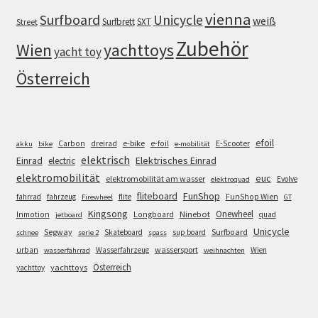
vienna
Surfboard
Unicycle
weiß
Surfbrett
SXT
Street
Zubehör
Wien
yachttoys
yacht toy
Österreich
efoil
e-bike
E-Scooter
Carbon
dreirad
e-foil
akku
bike
e-mobilität
elektrisch
Einrad
Elektrisches Einrad
electric
elektromobilität
euc
elektromobilität am wasser
Evolve
elektroquad
FunShop
fliteboard
fahrrad
fahrzeug
flite
FunShop Wien
Firewheel
GT
Kingsong
Onewheel
Ninebot
Inmotion
Longboard
quad
jetboard
Unicycle
Segway
Surfboard
Skateboard
sup board
schnee
serie 2
spass
wassersport
urban
Wasserfahrzeug
Wien
wasserfahrrad
weihnachten
Österreich
yachttoys
yachttoy