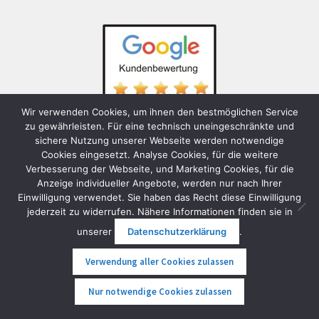
Wir verwenden Cookies, um ihnen den bestmöglichen Service
zu gewährleisten. Für eine technisch uneingeschränkte und
sichere Nutzung unserer Webseite werden notwendige
Die aktuellen, echten und sicher nicht gekauften
Cookies eingesetzt. Analyse Cookies, für die weitere
Bewertungen unserer Kundinnen und Kunden auf die wir
Verbesserung der Webseite, und Marketing Cookies, für die
Anzeige individueller Angebote, werden nur nach Ihrer
sehr stolz sind:
Einwilligung verwendet. Sie haben das Recht diese Einwilligung
jederzeit zu widerrufen. Nähere Informationen finden sie in
FunShop
Google Bewertung: 4,8 von 5,0
unserer
Datenschutzerklärung
.
FunShop
Facebook Bewertung: 5,0 von 5,0
FunShop
Herold Bewertung: 5,0 von 5,0
Verwendung aller Cookies zulassen
FunShop
Trustpilot Bewertung: 4,4 von 5,0
0
Nur notwendige Cookies zulassen
Suche
Suche