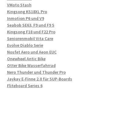
VMoto Stash
Kingsong KS18XL Pro
Inmotion P6 und V9
Seabob SE63, F9 und F9 S
Kingsong F18 und F22 Pro
Seniorenmobil Vita Care
Evolve Diablo Serie
Nosfet Aero und Aeon EUC
Onewheel Antic Bike
Otter Bike Wasserfahrrad
Nero Thunder und Thunder Pro
Jaykay E-Finne 2.0 für SUP-Boards
Fliteboard Series 6