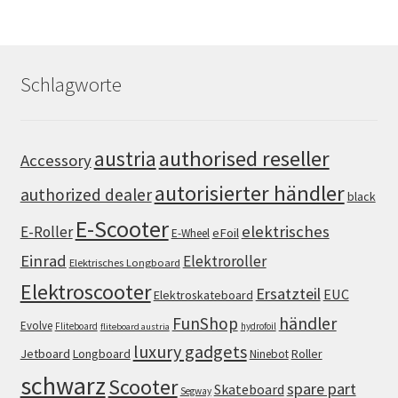
Schlagworte
authorised reseller
austria
Accessory
autorisierter händler
authorized dealer
black
E-Scooter
elektrisches
E-Roller
eFoil
E-Wheel
Einrad
Elektroroller
Elektrisches Longboard
Elektroscooter
Ersatzteil
EUC
Elektroskateboard
FunShop
händler
Evolve
Fliteboard
hydrofoil
fliteboard austria
luxury gadgets
Jetboard
Longboard
Roller
Ninebot
schwarz
Scooter
spare part
Skateboard
Segway