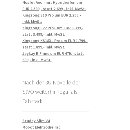
Nosfet Aeon mit Hybridreifen um
EUR 2.599,- statt 2.699,- inkl. MwSt.
Kingsong S19 Pro um EUR 2.299,-
inkl. MwSt.
Kingsong S22 Pro+ um EUR 3.399,-
statt 3.499,- inkl. MwSt.
Kingsong KS18XL Pro um EUR 1.799,-
statt 1.899,- inkl. MwSt.
Jaykay E-Finne um EUR 479,- statt
699,- inkl. MwSt.
Nach der 36. Novelle der
StVO weiterhin legal als
Fahrrad:
Scuddy Slim V4
Mobot Elektrodreirad