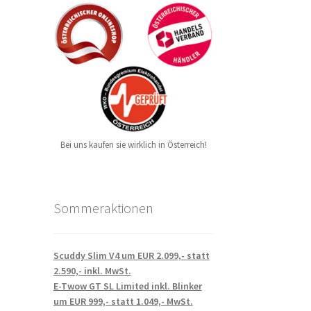
Bei uns kaufen sie wirklich in Österreich!
Sommeraktionen
Scuddy Slim V4 um EUR 2.099,- statt
2.590,- inkl. MwSt.
E-Twow GT SL Limited inkl. Blinker
um EUR 999,- statt 1.049,- MwSt.