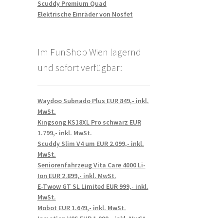
Scuddy Premium Quad
Elektrische Einräder von Nosfet
Im FunShop Wien lagernd
und sofort verfügbar:
Waydoo Subnado Plus EUR 849,- inkl.
MwSt.
Kingsong KS18XL Pro schwarz EUR
1.799,- inkl. MwSt.
Scuddy Slim V4 um EUR 2.099,- inkl.
MwSt.
Seniorenfahrzeug Vita Care 4000 Li-
Ion EUR 2.899,- inkl. MwSt.
E-Twow GT SL Limited EUR 999,- inkl.
MwSt.
Mobot EUR 1.649,- inkl. MwSt.