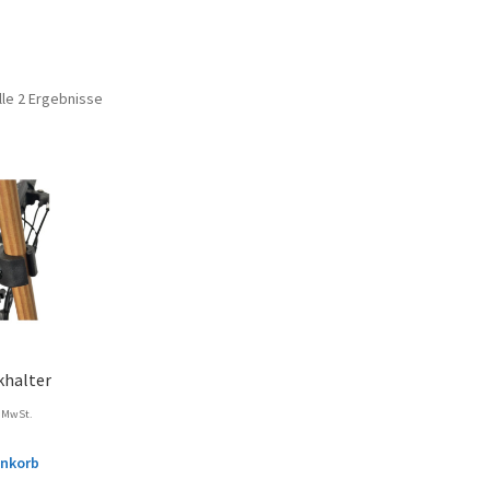
lle 2 Ergebnisse
khalter
. MwSt.
enkorb