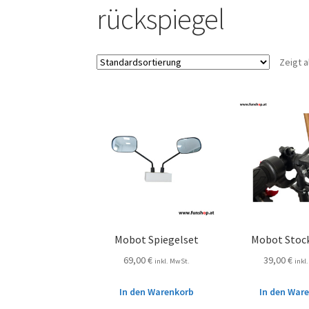
rückspiegel
Zeigt a
Mobot Spiegelset
Mobot Stoc
69,00
€
39,00
€
inkl. MwSt.
inkl
In den Warenkorb
In den War