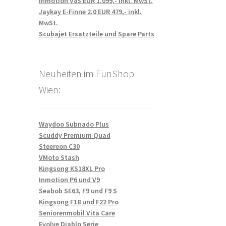
Inmotion V8S EUR 1.099,- inkl. MwSt.
Jaykay E-Finne 2.0 EUR 479,- inkl.
MwSt.
Scubajet Ersatzteile und Spare Parts
Neuheiten im FunShop
Wien:
Waydoo Subnado Plus
Scuddy Premium Quad
Steereon C30
VMoto Stash
Kingsong KS18XL Pro
Inmotion P6 und V9
Seabob SE63, F9 und F9 S
Kingsong F18 und F22 Pro
Seniorenmobil Vita Care
Evolve Diablo Serie