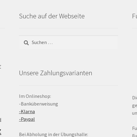
Suche auf der Webseite
F
Suchen
nach:
r
Unsere Zahlungsvarianten
Im Onlineshop:
Di
-Banküberweisung
ge
-Klarna
un
-Paypal
d
z
F
Bei Abholung in der Übungshalle:
F