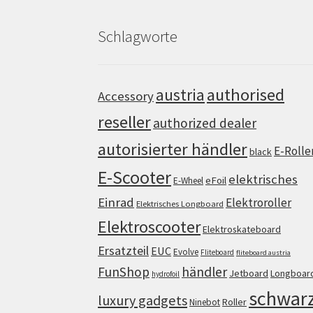
Schlagworte
authorised
austria
Accessory
reseller
authorized dealer
autorisierter händler
E-Rolle
black
E-Scooter
elektrisches
eFoil
E-Wheel
Einrad
Elektroroller
Elektrisches Longboard
Elektroscooter
Elektroskateboard
Ersatzteil
EUC
Evolve
Fliteboard
fliteboard austria
FunShop
händler
Jetboard
Longboar
hydrofoil
schwar
luxury gadgets
Roller
Ninebot