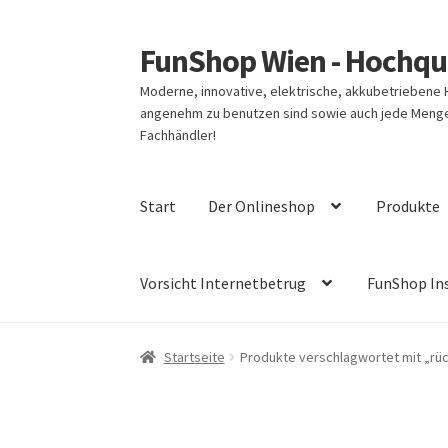
FunShop Wien - Hochqua
Zur
Zum
Navigation
Inhalt
Moderne, innovative, elektrische, akkubetriebene
springen
springen
angenehm zu benutzen sind sowie auch jede Menge 
Fachhändler!
Start
Der Onlineshop
Produkte
Vorsicht Internetbetrug
FunShop In
Startseite
Produkte verschlagwortet mit „rü