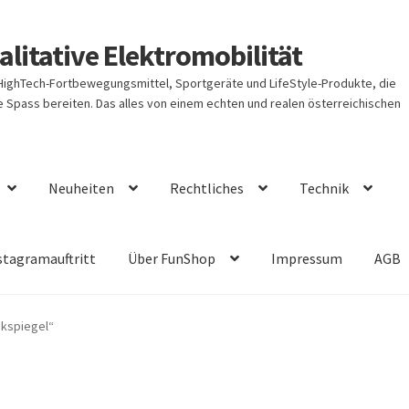
litative Elektromobilität
 HighTech-Fortbewegungsmittel, Sportgeräte und LifeStyle-Produkte, die
Spass bereiten. Das alles von einem echten und realen österreichischen
Neuheiten
Rechtliches
Technik
stagramauftritt
Über FunShop
Impressum
AGB
ckspiegel“