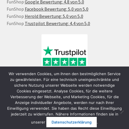
FunShop
Google Bewertung: 4,8 von 5,0
FunShop
Facebook Bewertung: 5,0 von 5,0
FunShop
Herold Bewertung: 5,0 von 5,0
FunShop
Trustpilot Bewertung: 4,4 von 5,0
Wir verwenden Cookies, um ihnen den bestmöglichen Service
zu gewährleisten. Für eine technisch uneingeschränkte und
sichere Nutzung unserer Webseite werden notwendige
Cookies eingesetzt. Analyse Cookies, für die weitere
Verbesserung der Webseite, und Marketing Cookies, für die
Anzeige individueller Angebote, werden nur nach Ihrer
Einwilligung verwendet. Sie haben das Recht diese Einwilligung
jederzeit zu widerrufen. Nähere Informationen finden sie in
© FunShop Wien - Hochqualitative Elektromobilität 2026
unserer
Datenschutzerklärung
.
Datenschutzerklärung
Erstellt mit WooCommerce
.