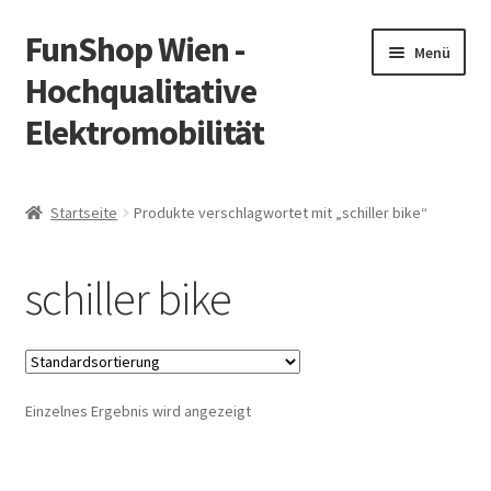
FunShop Wien -
Zur
Zum
Menü
Navigation
Inhalt
Hochqualitative
springen
springen
Elektromobilität
Unterm
Zum Onlineshop
öffnen
Startseite
Produkte verschlagwortet mit „schiller bike“
Unterm
Informationen zur Rechtslage in Österreich
öffnen
schiller bike
Unterm
Vorsicht Internetbetrug
öffnen
Unterm
Über FunShop
öffnen
Einzelnes Ergebnis wird angezeigt
Impressum
Zum Onlineshop in der Web Version