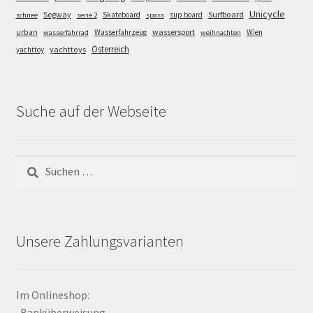
Unicycle
Segway
Surfboard
Skateboard
sup board
schnee
serie 2
spass
wassersport
urban
Wasserfahrzeug
Wien
wasserfahrrad
weihnachten
Österreich
yachttoys
yachttoy
Suche auf der Webseite
Suchen
nach:
Unsere Zahlungsvarianten
Im Onlineshop:
-Banküberweisung