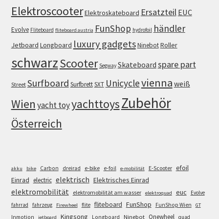
Elektroscooter
Ersatzteil
EUC
Elektroskateboard
FunShop
händler
Evolve
Fliteboard
hydrofoil
fliteboard austria
luxury gadgets
Jetboard
Longboard
Roller
Ninebot
schwarz
Scooter
spare part
Skateboard
Segway
vienna
Surfboard
Unicycle
weiß
Surfbrett
SXT
Street
Zubehör
Wien
yachttoys
yacht toy
Österreich
efoil
e-bike
E-Scooter
Carbon
dreirad
e-foil
akku
bike
e-mobilität
elektrisch
Einrad
Elektrisches Einrad
electric
elektromobilität
euc
elektromobilität am wasser
Evolve
elektroquad
FunShop
fliteboard
fahrrad
fahrzeug
flite
FunShop Wien
Firewheel
GT
Kingsong
Onewheel
Ninebot
Inmotion
Longboard
quad
jetboard