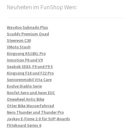
Neuheiten im FunShop Wien:
Waydoo Subnado Plus
Scuddy Premium Quad
Steereon C30
VMoto Stash
Kingsong KS18XL Pro
Inmotion P6 und V9
Seabob SE63, F9 und F9 S
Kingsong F18 und F22 Pro
Seniorenmobil Vita Care
Evolve Diablo Serie
Nosfet Aero und Aeon EUC
Onewheel Antic Bike
Otter Bike Wasserfahrrad
Nero Thunder und Thunder Pro
Jaykay E-Finne 2.0 für SUP-Boards
Fliteboard Series 6