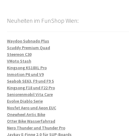
Neuheiten im FunShop Wien:
Waydoo Subnado Plus
Scuddy Premium Quad
Steereon C30
VMoto Stash
Kingsong KS18XL Pro
Inmotion P6 und V9
Seabob SE63, F9 und F9 S
Kingsong F18 und F22 Pro
Seniorenmobil Vita Care
Evolve Diablo Serie
Nosfet Aero und Aeon EUC
Onewheel Antic Bike
Otter Bike Wasserfahrrad
Nero Thunder und Thunder Pro
Jaykay E-Finne 2.0 für SUP-Boards