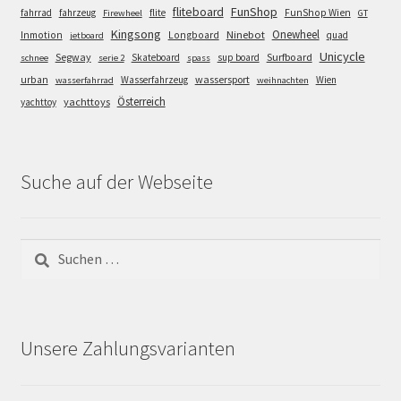
FunShop
fliteboard
fahrrad
fahrzeug
flite
FunShop Wien
Firewheel
GT
Kingsong
Onewheel
Ninebot
Inmotion
Longboard
quad
jetboard
Unicycle
Segway
Surfboard
Skateboard
sup board
schnee
serie 2
spass
wassersport
urban
Wasserfahrzeug
Wien
wasserfahrrad
weihnachten
Österreich
yachttoys
yachttoy
Suche auf der Webseite
Suchen
nach:
Unsere Zahlungsvarianten