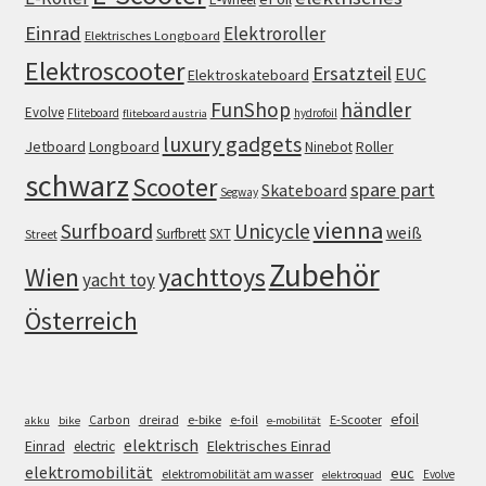
Einrad
Elektroroller
Elektrisches Longboard
Elektroscooter
Ersatzteil
EUC
Elektroskateboard
FunShop
händler
Evolve
Fliteboard
hydrofoil
fliteboard austria
luxury gadgets
Jetboard
Longboard
Roller
Ninebot
schwarz
Scooter
spare part
Skateboard
Segway
vienna
Surfboard
Unicycle
weiß
Surfbrett
SXT
Street
Zubehör
Wien
yachttoys
yacht toy
Österreich
efoil
e-bike
E-Scooter
Carbon
dreirad
e-foil
akku
bike
e-mobilität
elektrisch
Einrad
Elektrisches Einrad
electric
elektromobilität
euc
elektromobilität am wasser
Evolve
elektroquad