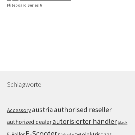
Fliteboard Series 6
Schlagworte
authorised reseller
austria
Accessory
autorisierter händler
authorized dealer
black
E-Scooter
elektrisches
E-Roller
eFoil
E-Wheel