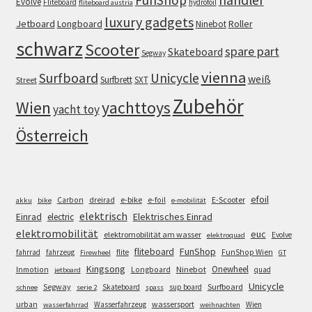
FunShop
händler
Evolve
Fliteboard
hydrofoil
fliteboard austria
luxury gadgets
Jetboard
Longboard
Roller
Ninebot
schwarz
Scooter
spare part
Skateboard
Segway
vienna
Surfboard
Unicycle
weiß
Surfbrett
SXT
Street
Zubehör
Wien
yachttoys
yacht toy
Österreich
efoil
e-bike
E-Scooter
Carbon
dreirad
e-foil
akku
bike
e-mobilität
elektrisch
Einrad
Elektrisches Einrad
electric
elektromobilität
euc
elektromobilität am wasser
Evolve
elektroquad
FunShop
fliteboard
fahrrad
fahrzeug
flite
FunShop Wien
Firewheel
GT
Kingsong
Onewheel
Ninebot
Inmotion
Longboard
quad
jetboard
Unicycle
Segway
Surfboard
Skateboard
sup board
schnee
serie 2
spass
wassersport
urban
Wasserfahrzeug
Wien
wasserfahrrad
weihnachten