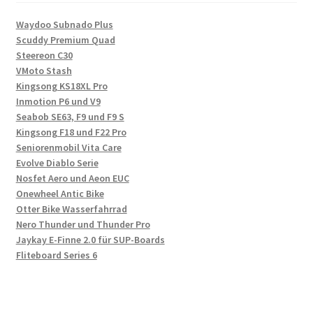
Waydoo Subnado Plus
Scuddy Premium Quad
Steereon C30
VMoto Stash
Kingsong KS18XL Pro
Inmotion P6 und V9
Seabob SE63, F9 und F9 S
Kingsong F18 und F22 Pro
Seniorenmobil Vita Care
Evolve Diablo Serie
Nosfet Aero und Aeon EUC
Onewheel Antic Bike
Otter Bike Wasserfahrrad
Nero Thunder und Thunder Pro
Jaykay E-Finne 2.0 für SUP-Boards
Fliteboard Series 6