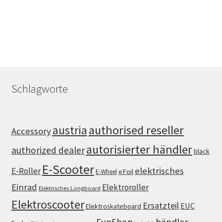
Schlagworte
authorised reseller
austria
Accessory
autorisierter händler
authorized dealer
black
E-Scooter
elektrisches
E-Roller
eFoil
E-Wheel
Einrad
Elektroroller
Elektrisches Longboard
Elektroscooter
Ersatzteil
EUC
Elektroskateboard