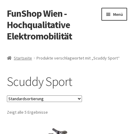
FunShop Wien -
Zur
Zum
Menü
Navigation
Inhalt
Hochqualitative
springen
springen
Elektromobilität
Unterm
Zum Onlineshop
öffnen
Startseite
Produkte verschlagwortet mit „Scuddy Sport“
Unterm
Informationen zur Rechtslage in Österreich
öffnen
Scuddy Sport
Unterm
Vorsicht Internetbetrug
öffnen
Unterm
Über FunShop
öffnen
Zeigt alle 5 Ergebnisse
Impressum
Zum Onlineshop in der Web Version