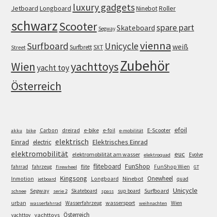
luxury gadgets
Jetboard
Longboard
Roller
Ninebot
schwarz
Scooter
spare part
Skateboard
Segway
vienna
Surfboard
Unicycle
weiß
Surfbrett
SXT
Street
Zubehör
Wien
yachttoys
yacht toy
Österreich
efoil
e-bike
E-Scooter
Carbon
dreirad
e-foil
akku
bike
e-mobilität
elektrisch
Einrad
Elektrisches Einrad
electric
elektromobilität
euc
elektromobilität am wasser
Evolve
elektroquad
FunShop
fliteboard
fahrrad
fahrzeug
flite
FunShop Wien
Firewheel
GT
Kingsong
Onewheel
Ninebot
Inmotion
Longboard
quad
jetboard
Unicycle
Segway
Surfboard
Skateboard
sup board
schnee
serie 2
spass
wassersport
urban
Wasserfahrzeug
Wien
wasserfahrrad
weihnachten
Österreich
yachttoys
yachttoy