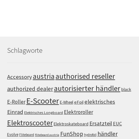
Schlagworte
authorised reseller
austria
Accessory
autorisierter händler
authorized dealer
black
E-Scooter
elektrisches
E-Roller
eFoil
E-Wheel
Einrad
Elektroroller
Elektrisches Longboard
Elektroscooter
Ersatzteil
EUC
Elektroskateboard
FunShop
händler
Evolve
Fliteboard
hydrofoil
fliteboard austria