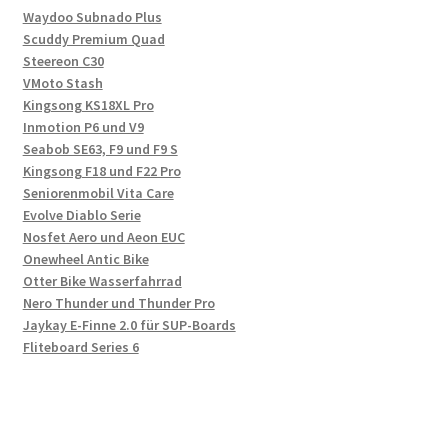
Waydoo Subnado Plus
Scuddy Premium Quad
Steereon C30
VMoto Stash
Kingsong KS18XL Pro
Inmotion P6 und V9
Seabob SE63, F9 und F9 S
Kingsong F18 und F22 Pro
Seniorenmobil Vita Care
Evolve Diablo Serie
Nosfet Aero und Aeon EUC
Onewheel Antic Bike
Otter Bike Wasserfahrrad
Nero Thunder und Thunder Pro
Jaykay E-Finne 2.0 für SUP-Boards
Fliteboard Series 6