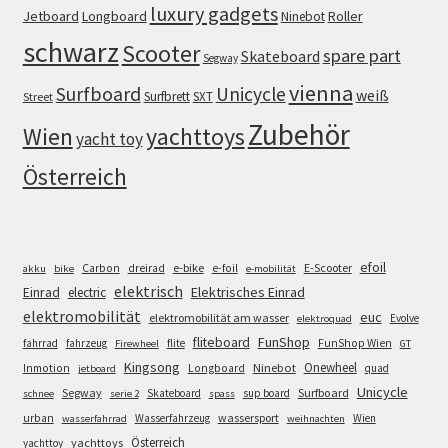
luxury gadgets
Jetboard
Longboard
Roller
Ninebot
schwarz
Scooter
spare part
Skateboard
Segway
vienna
Surfboard
Unicycle
weiß
Surfbrett
SXT
Street
Zubehör
Wien
yachttoys
yacht toy
Österreich
efoil
e-bike
E-Scooter
Carbon
dreirad
e-foil
akku
bike
e-mobilität
elektrisch
Einrad
Elektrisches Einrad
electric
elektromobilität
euc
elektromobilität am wasser
Evolve
elektroquad
FunShop
fliteboard
fahrrad
fahrzeug
flite
FunShop Wien
Firewheel
GT
Kingsong
Onewheel
Ninebot
Inmotion
Longboard
quad
jetboard
Unicycle
Segway
Surfboard
Skateboard
sup board
schnee
serie 2
spass
wassersport
urban
Wasserfahrzeug
Wien
wasserfahrrad
weihnachten
Österreich
yachttoys
yachttoy