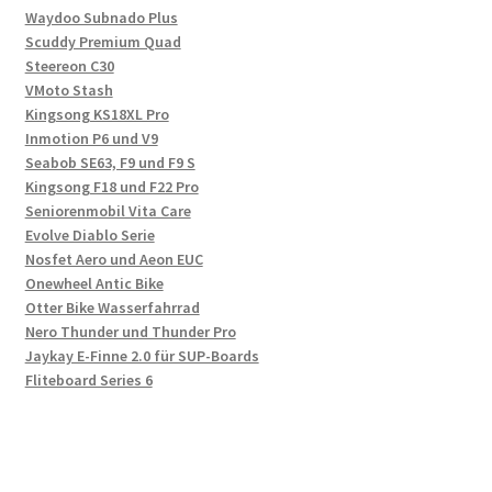
Waydoo Subnado Plus
Scuddy Premium Quad
Steereon C30
VMoto Stash
Kingsong KS18XL Pro
Inmotion P6 und V9
Seabob SE63, F9 und F9 S
Kingsong F18 und F22 Pro
Seniorenmobil Vita Care
Evolve Diablo Serie
Nosfet Aero und Aeon EUC
Onewheel Antic Bike
Otter Bike Wasserfahrrad
Nero Thunder und Thunder Pro
Jaykay E-Finne 2.0 für SUP-Boards
Fliteboard Series 6