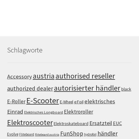
Schlagworte
authorised reseller
austria
Accessory
autorisierter händler
authorized dealer
black
E-Scooter
elektrisches
E-Roller
eFoil
E-Wheel
Einrad
Elektroroller
Elektrisches Longboard
Elektroscooter
Ersatzteil
EUC
Elektroskateboard
FunShop
händler
Evolve
Fliteboard
hydrofoil
fliteboard austria