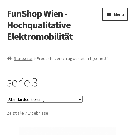
FunShop Wien -
Zur
Zum
Menü
Navigation
Inhalt
Hochqualitative
springen
springen
Elektromobilität
Unterm
Zum Onlineshop
öffnen
Startseite
Produkte verschlagwortet mit „serie 3“
Unterm
Informationen zur Rechtslage in Österreich
öffnen
serie 3
Unterm
Vorsicht Internetbetrug
öffnen
Unterm
Über FunShop
öffnen
Zeigt alle 7 Ergebnisse
Impressum
Zum Onlineshop in der Web Version