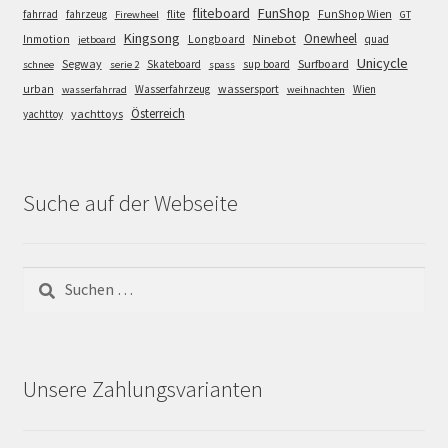
FunShop
fliteboard
fahrrad
fahrzeug
flite
FunShop Wien
Firewheel
GT
Kingsong
Onewheel
Ninebot
Inmotion
Longboard
quad
jetboard
Unicycle
Segway
Surfboard
Skateboard
sup board
schnee
serie 2
spass
wassersport
urban
Wasserfahrzeug
Wien
wasserfahrrad
weihnachten
Österreich
yachttoys
yachttoy
Suche auf der Webseite
Suchen
nach:
Unsere Zahlungsvarianten