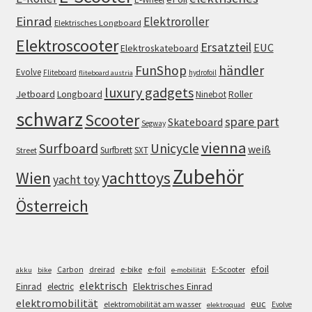
Einrad
Elektroroller
Elektrisches Longboard
Elektroscooter
Ersatzteil
EUC
Elektroskateboard
FunShop
händler
Evolve
Fliteboard
hydrofoil
fliteboard austria
luxury gadgets
Jetboard
Longboard
Roller
Ninebot
schwarz
Scooter
spare part
Skateboard
Segway
vienna
Surfboard
Unicycle
weiß
Surfbrett
SXT
Street
Zubehör
Wien
yachttoys
yacht toy
Österreich
efoil
e-bike
E-Scooter
Carbon
dreirad
e-foil
akku
bike
e-mobilität
elektrisch
Einrad
Elektrisches Einrad
electric
elektromobilität
euc
elektromobilität am wasser
Evolve
elektroquad