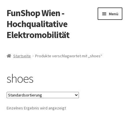
FunShop Wien -
Zur
Zum
Menü
Navigation
Inhalt
Hochqualitative
springen
springen
Elektromobilität
Unterm
Zum Onlineshop
öffnen
Startseite
Produkte verschlagwortet mit „shoes“
Unterm
Informationen zur Rechtslage in Österreich
öffnen
shoes
Unterm
Vorsicht Internetbetrug
öffnen
Unterm
Über FunShop
öffnen
Einzelnes Ergebnis wird angezeigt
Impressum
Zum Onlineshop in der Web Version