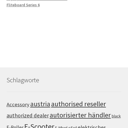
Fliteboard Series 6
Schlagworte
authorised reseller
austria
Accessory
autorisierter händler
authorized dealer
black
E-Scooter
elektrisches
E-Roller
eFoil
E-Wheel