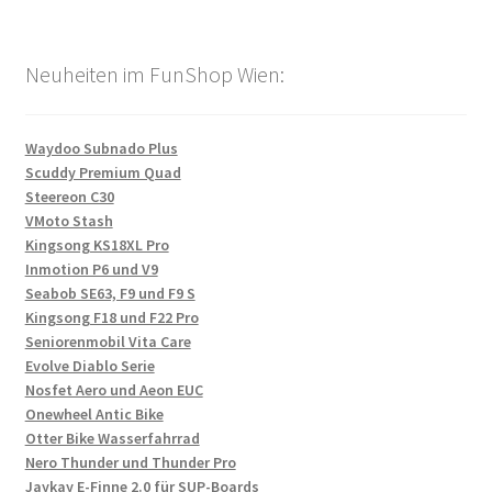
Neuheiten im FunShop Wien:
Waydoo Subnado Plus
Scuddy Premium Quad
Steereon C30
VMoto Stash
Kingsong KS18XL Pro
Inmotion P6 und V9
Seabob SE63, F9 und F9 S
Kingsong F18 und F22 Pro
Seniorenmobil Vita Care
Evolve Diablo Serie
Nosfet Aero und Aeon EUC
Onewheel Antic Bike
Otter Bike Wasserfahrrad
Nero Thunder und Thunder Pro
Jaykay E-Finne 2.0 für SUP-Boards