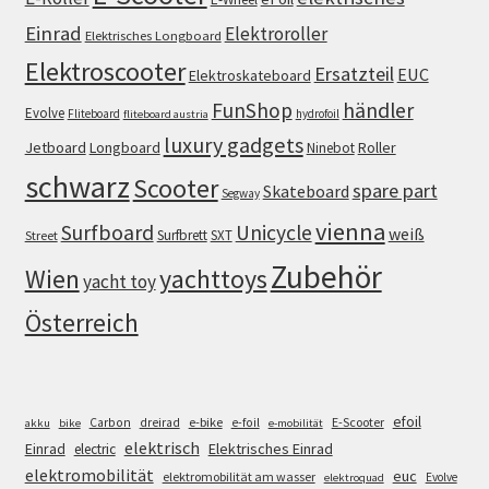
Einrad
Elektroroller
Elektrisches Longboard
Elektroscooter
Ersatzteil
EUC
Elektroskateboard
FunShop
händler
Evolve
Fliteboard
hydrofoil
fliteboard austria
luxury gadgets
Jetboard
Longboard
Roller
Ninebot
schwarz
Scooter
spare part
Skateboard
Segway
vienna
Surfboard
Unicycle
weiß
Surfbrett
SXT
Street
Zubehör
Wien
yachttoys
yacht toy
Österreich
efoil
e-bike
E-Scooter
Carbon
dreirad
e-foil
akku
bike
e-mobilität
elektrisch
Einrad
Elektrisches Einrad
electric
elektromobilität
euc
elektromobilität am wasser
Evolve
elektroquad