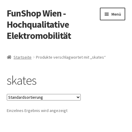
FunShop Wien -
Zur
Zum
Menü
Navigation
Inhalt
Hochqualitative
springen
springen
Elektromobilität
Unterm
Zum Onlineshop
öffnen
Startseite
Produkte verschlagwortet mit „skates“
Unterm
Informationen zur Rechtslage in Österreich
öffnen
skates
Unterm
Vorsicht Internetbetrug
öffnen
Unterm
Über FunShop
öffnen
Einzelnes Ergebnis wird angezeigt
Impressum
Zum Onlineshop in der Web Version