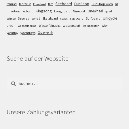
FunShop
fliteboard
fahrrad
fahrzeug
flite
FunShop Wien
Firewheel
GT
Kingsong
Onewheel
Ninebot
Inmotion
Longboard
quad
jetboard
Unicycle
Segway
Surfboard
Skateboard
sup board
schnee
serie 2
spass
wassersport
urban
Wasserfahrzeug
Wien
wasserfahrrad
weihnachten
Österreich
yachttoys
yachttoy
Suche auf der Webseite
Suchen
nach:
Unsere Zahlungsvarianten