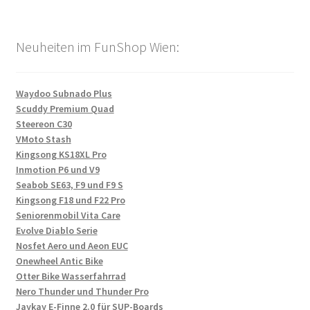
Neuheiten im FunShop Wien:
Waydoo Subnado Plus
Scuddy Premium Quad
Steereon C30
VMoto Stash
Kingsong KS18XL Pro
Inmotion P6 und V9
Seabob SE63, F9 und F9 S
Kingsong F18 und F22 Pro
Seniorenmobil Vita Care
Evolve Diablo Serie
Nosfet Aero und Aeon EUC
Onewheel Antic Bike
Otter Bike Wasserfahrrad
Nero Thunder und Thunder Pro
Jaykay E-Finne 2.0 für SUP-Boards