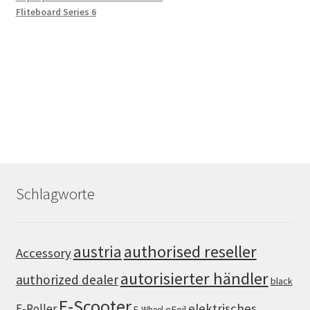
Fliteboard Series 6
Schlagworte
authorised reseller
austria
Accessory
autorisierter händler
authorized dealer
black
E-Scooter
elektrisches
E-Roller
eFoil
E-Wheel