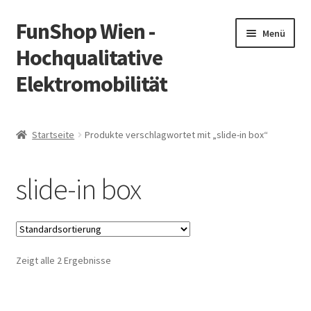
FunShop Wien -
Zur
Zum
Menü
Navigation
Inhalt
Hochqualitative
springen
springen
Elektromobilität
Unterm
Zum Onlineshop
öffnen
Startseite
Produkte verschlagwortet mit „slide-in box“
Unterm
Informationen zur Rechtslage in Österreich
öffnen
slide-in box
Unterm
Vorsicht Internetbetrug
öffnen
Unterm
Über FunShop
öffnen
Zeigt alle 2 Ergebnisse
Impressum
Zum Onlineshop in der Web Version