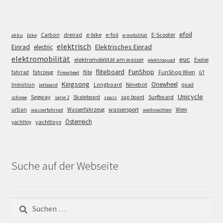
efoil
e-bike
E-Scooter
Carbon
dreirad
e-foil
akku
bike
e-mobilität
elektrisch
Einrad
Elektrisches Einrad
electric
elektromobilität
euc
elektromobilität am wasser
Evolve
elektroquad
FunShop
fliteboard
fahrrad
fahrzeug
flite
FunShop Wien
Firewheel
GT
Kingsong
Onewheel
Ninebot
Inmotion
Longboard
quad
jetboard
Unicycle
Segway
Surfboard
Skateboard
sup board
schnee
serie 2
spass
wassersport
urban
Wasserfahrzeug
Wien
wasserfahrrad
weihnachten
Österreich
yachttoys
yachttoy
Suche auf der Webseite
Suchen
nach: