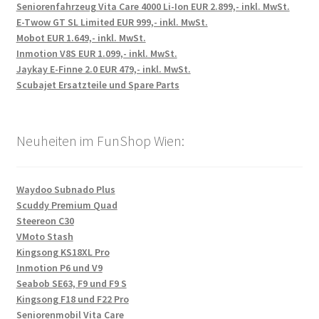
Seniorenfahrzeug Vita Care 4000 Li-Ion EUR 2.899,- inkl. MwSt.
E-Twow GT SL Limited EUR 999,- inkl. MwSt.
Mobot EUR 1.649,- inkl. MwSt.
Inmotion V8S EUR 1.099,- inkl. MwSt.
Jaykay E-Finne 2.0 EUR 479,- inkl. MwSt.
Scubajet Ersatzteile und Spare Parts
Neuheiten im FunShop Wien:
Waydoo Subnado Plus
Scuddy Premium Quad
Steereon C30
VMoto Stash
Kingsong KS18XL Pro
Inmotion P6 und V9
Seabob SE63, F9 und F9 S
Kingsong F18 und F22 Pro
Seniorenmobil Vita Care