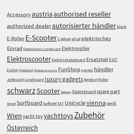
authorised reseller
austria
Accessory
autorisierter händler
authorized dealer
black
E-Scooter
elektrisches
E-Roller
eFoil
E-Wheel
Einrad
Elektroroller
Elektrisches Longboard
Elektroscooter
Ersatzteil
EUC
Elektroskateboard
FunShop
händler
Evolve
Fliteboard
hydrofoil
fliteboard austria
luxury gadgets
Jetboard
Longboard
Roller
Ninebot
schwarz
Scooter
spare part
Skateboard
Segway
vienna
Surfboard
Unicycle
weiß
Surfbrett
SXT
Street
Zubehör
Wien
yachttoys
yacht toy
Österreich