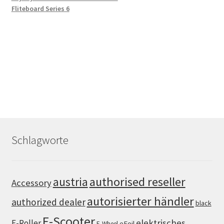
Fliteboard Series 6
Schlagworte
authorised reseller
austria
Accessory
autorisierter händler
authorized dealer
black
E-Scooter
elektrisches
E-Roller
eFoil
E-Wheel