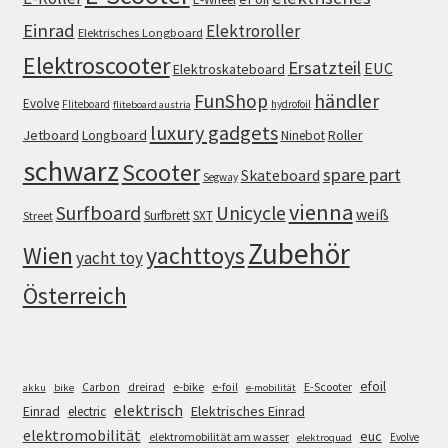
Einrad
Elektroroller
Elektrisches Longboard
Elektroscooter
Ersatzteil
EUC
Elektroskateboard
FunShop
händler
Evolve
Fliteboard
hydrofoil
fliteboard austria
luxury gadgets
Jetboard
Longboard
Roller
Ninebot
schwarz
Scooter
spare part
Skateboard
Segway
vienna
Surfboard
Unicycle
weiß
Surfbrett
SXT
Street
Zubehör
Wien
yachttoys
yacht toy
Österreich
efoil
e-bike
E-Scooter
Carbon
dreirad
e-foil
akku
bike
e-mobilität
elektrisch
Einrad
Elektrisches Einrad
electric
elektromobilität
euc
elektromobilität am wasser
Evolve
elektroquad