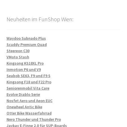
Neuheiten im FunShop Wien:
Waydoo Subnado Plus
Scuddy Premium Quad
Steereon C30
VMoto Stash
Kingsong KS18XL Pro
Inmotion P6 und V9
Seabob SE63, F9 und F9 S
Kingsong F18 und F22 Pro
Seniorenmobil Vita Care
Evolve Diablo Serie
Nosfet Aero und Aeon EUC
Onewheel Antic Bike
Otter Bike Wasserfahrrad
Nero Thunder und Thunder Pro
Jaykay E-Finne 2.0 für SUP-Boards