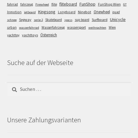
FunShop
fliteboard
fahrrad
fahrzeug
flite
FunShop Wien
Firewheel
GT
Kingsong
Onewheel
Ninebot
Inmotion
Longboard
quad
jetboard
Unicycle
Segway
Surfboard
Skateboard
sup board
schnee
serie 2
spass
wassersport
urban
Wasserfahrzeug
Wien
wasserfahrrad
weihnachten
Österreich
yachttoys
yachttoy
Suche auf der Webseite
Suchen
nach:
Unsere Zahlungsvarianten