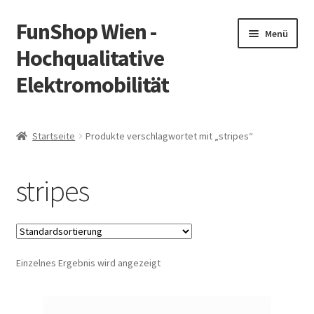
FunShop Wien -
Zur
Zum
Menü
Navigation
Inhalt
Hochqualitative
springen
springen
Elektromobilität
Unterm
Zum Onlineshop
öffnen
Startseite
Produkte verschlagwortet mit „stripes“
Unterm
Informationen zur Rechtslage in Österreich
öffnen
stripes
Unterm
Vorsicht Internetbetrug
öffnen
Unterm
Über FunShop
öffnen
Einzelnes Ergebnis wird angezeigt
Impressum
Zum Onlineshop in der Web Version