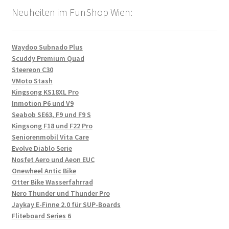
Neuheiten im FunShop Wien:
Waydoo Subnado Plus
Scuddy Premium Quad
Steereon C30
VMoto Stash
Kingsong KS18XL Pro
Inmotion P6 und V9
Seabob SE63, F9 und F9 S
Kingsong F18 und F22 Pro
Seniorenmobil Vita Care
Evolve Diablo Serie
Nosfet Aero und Aeon EUC
Onewheel Antic Bike
Otter Bike Wasserfahrrad
Nero Thunder und Thunder Pro
Jaykay E-Finne 2.0 für SUP-Boards
Fliteboard Series 6