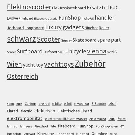
Elektroscooter
Ersatzteil
EUC
Elektroskateboard
FunShop
händler
Evolve
Fliteboard
hydrofoil
fliteboard austria
luxury gadgets
Jetboard
Longboard
Roller
Ninebot
schwarz
Scooter
spare part
Skateboard
Segway
vienna
Surfboard
Unicycle
weiß
Surfbrett
SXT
Street
Zubehör
Wien
yachttoys
yacht toy
Österreich
efoil
e-bike
E-Scooter
Carbon
dreirad
e-foil
akku
bike
e-mobilität
elektrisch
Einrad
Elektrisches Einrad
electric
elektromobilität
euc
elektromobilität am wasser
Evolve
elektroquad
FunShop
fliteboard
fahrrad
fahrzeug
flite
FunShop Wien
Firewheel
GT
Kingsong
Onewheel
Ninebot
Inmotion
Longboard
quad
jetboard