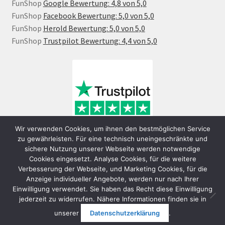
FunShop
Google Bewertung: 4,8 von 5,0
FunShop
Facebook Bewertung: 5,0 von 5,0
FunShop
Herold Bewertung: 5,0 von 5,0
FunShop
Trustpilot Bewertung: 4,4 von 5,0
Wir verwenden Cookies, um ihnen den bestmöglichen Service
zu gewährleisten. Für eine technisch uneingeschränkte und
sichere Nutzung unserer Webseite werden notwendige
Cookies eingesetzt. Analyse Cookies, für die weitere
Verbesserung der Webseite, und Marketing Cookies, für die
Anzeige individueller Angebote, werden nur nach Ihrer
Einwilligung verwendet. Sie haben das Recht diese Einwilligung
jederzeit zu widerrufen. Nähere Informationen finden sie in
© FunShop Wien - Hochqualitative Elektromobilität 2026
unserer
Datenschutzerklärung
.
Datenschutzerklärung
Erstellt mit WooCommerce
.