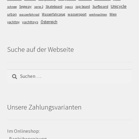
Unicycle
Segway
Surfboard
Skateboard
sup board
schnee
serie 2
spass
wassersport
urban
Wasserfahrzeug
Wien
wasserfahrrad
weihnachten
Österreich
yachttoys
yachttoy
Suche auf der Webseite
Suchen
nach:
Unsere Zahlungsvarianten
Im Onlineshop:
-Banküberweisung